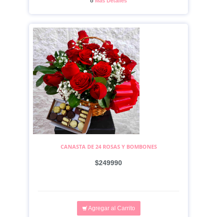
o
Más Detalles
CANASTA DE 24 ROSAS Y BOMBONES
$249990
Agregar al Carrito