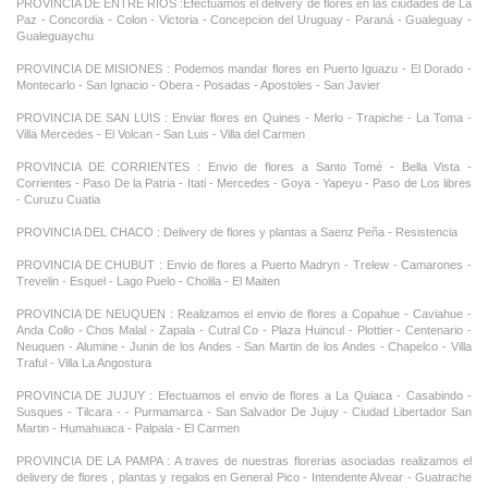
PROVINCIA DE ENTRE RIOS :Efectuamos el delivery de flores en las ciudades de La
Paz - Concordia - Colon - Victoria - Concepcion del Uruguay - Paraná - Gualeguay -
Gualeguaychu
PROVINCIA DE MISIONES : Podemos mandar flores en Puerto Iguazu - El Dorado -
Montecarlo - San Ignacio - Obera - Posadas - Apostoles - San Javier
PROVINCIA DE SAN LUIS : Enviar flores en Quines - Merlo - Trapiche - La Toma -
Villa Mercedes - El Volcan - San Luis - Villa del Carmen
PROVINCIA DE CORRIENTES : Envio de flores a Santo Tomé - Bella Vista -
Corrientes - Paso De la Patria - Itati - Mercedes - Goya - Yapeyu - Paso de Los libres
- Curuzu Cuatia
PROVINCIA DEL CHACO : Delivery de flores y plantas a Saenz Peña - Resistencia
PROVINCIA DE CHUBUT : Envio de flores a Puerto Madryn - Trelew - Camarones -
Trevelin - Esquel - Lago Puelo - Cholila - El Maiten
PROVINCIA DE NEUQUEN : Realizamos el envio de flores a Copahue - Caviahue -
Anda Collo - Chos Malal - Zapala - Cutral Co - Plaza Huincul - Plottier - Centenario -
Neuquen - Alumine - Junin de los Andes - San Martin de los Andes - Chapelco - Villa
Traful - Villa La Angostura
PROVINCIA DE JUJUY : Efectuamos el envio de flores a La Quiaca - Casabindo -
Susques - Tilcara - - Purmamarca - San Salvador De Jujuy - Ciudad Libertador San
Martin - Humahuaca - Palpala - El Carmen
PROVINCIA DE LA PAMPA : A traves de nuestras florerias asociadas realizamos el
delivery de flores , plantas y regalos en General Pico - Intendente Alvear - Guatrache