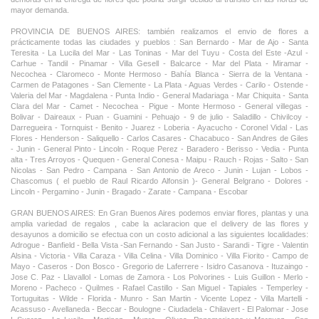
mayor demanda.
PROVINCIA DE BUENOS AIRES: también realizamos el envio de flores a
prácticamente todas las ciudades y pueblos : San Bernardo - Mar de Ajo - Santa
Teresita - La Lucila del Mar - Las Toninas - Mar del Tuyu - Costa del Este -Azul -
Carhue - Tandil - Pinamar - Villa Gesell - Balcarce - Mar del Plata - Miramar -
Necochea - Claromeco - Monte Hermoso - Bahía Blanca - Sierra de la Ventana -
Carmen de Patagones - San Clemente - La Plata - Aguas Verdes - Carilo - Ostende -
Valeria del Mar - Magdalena - Punta Indio - General Madariaga - Mar Chiquita - Santa
Clara del Mar - Camet - Necochea - Pigue - Monte Hermoso - General villegas -
Bolivar - Daireaux - Puan - Guamini - Pehuajo - 9 de julio - Saladillo - Chivilcoy -
Darregueira - Tornquist - Benito - Juarez - Loberia - Ayacucho - Coronel Vidal - Las
Flores - Henderson - Saliquello - Carlos Casares - Chacabuco - San Andres de Giles
- Junin - General Pinto - Lincoln - Roque Perez - Baradero - Berisso - Vedia - Punta
alta - Tres Arroyos - Quequen - General Conesa - Maipu - Rauch - Rojas - Salto - San
Nicolas - San Pedro - Campana - San Antonio de Areco - Junin - Lujan - Lobos -
Chascomus ( el pueblo de Raul Ricardo Alfonsin )- General Belgrano - Dolores -
Lincoln - Pergamino - Junin - Bragado - Zarate - Campana - Escobar
GRAN BUENOS AIRES: En Gran Buenos Aires podemos enviar flores, plantas y una
amplia variedad de regalos , cabe la aclaracion que el delivery de las flores y
desayunos a domicilio se efectua con un costo adicional a las siguientes localidades:
Adrogue - Banfield - Bella Vista -San Fernando - San Justo - Sarandi - Tigre - Valentin
Alsina - Victoria - Villa Caraza - Villa Celina - Villa Dominico - Villa Fiorito - Campo de
Mayo - Caseros - Don Bosco - Gregorio de Laferrere - Isidro Casanova - Ituzaingo -
Jose C. Paz - Llavallol - Lomas de Zamora - Los Polvorines - Luis Guillon - Merlo -
Moreno - Pacheco - Quilmes - Rafael Castillo - San Miguel - Tapiales - Temperley -
Tortuguitas - Wilde - Florida - Munro - San Martin - Vicente Lopez - Villa Martelli -
Acassuso - Avellaneda - Beccar - Boulogne - Ciudadela - Chilavert - El Palomar - Jose