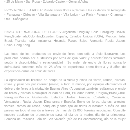
- 25 de Mayo - San Rosa - Eduardo Castex - General Acha
PROVINCIA DE LA RIOJA : Puede enviar flores o plantas a las ciudades de Aimogasta
- Famatina - Chilecito - Villa Sanagasta - Villa Union - La Rioja - Patquia - Chamical -
Olta - Sañogasta
ENVIO INTERNACIONAL DE FLORES: Argentina, Uruguay, Chile, Paraguay, Bolivia,
Peru,Guatemala,Colombia,Ecuador, España, Estados Unidos (USA), Mexico, Italia,
Brasil, Francia, Italia ,Inglaterra, Holanda, Paises Bajos, Alemania, Rusia, Japon,
China, Hong Kong.
Las fotos de los productos de envio de flores son sólo a título ilustrativo. Los
productos podrán ser sustituidos por otros de igual valor y características similares
según la disponibilidad y estacionalidad . Su orden de envío de flores nunca lo
defraudará, tenemos más de 25 años de experiencia como florería y 8 años de
experiencia online en envio de flores.
La Agrupacion de florerias se ocupa de la venta y envio de flores, ramos, plantas,
rosas y peluches por internet (online) a todo el mundo, por ejemplo efectuamos el
delivery de flores a la ciudad de Buenos Aires (Argentina) ,tambièn realizamos el envio
de flores y plantas a cualquier ciudad de Peru, Ecuador, Bolivia, Uruguay,Brasil,Chile,
Paraguay,Mexico, Guatemala, Estados Unidos, Francia, CostaRica, Colombia,
Venezuela , Rusia, Japon, Dinamarca y España. Envio de flores, plantas, arreglos
florales, ramos de rosas, bouquets y todo tipo de flores al instante a más de 180
países en todo el mundo a traves de mas de 22.000 florerias asociadas. Consulte
nuestro catálogo de promociones para, el día de la madre, día de la primavera,
Semana de Pascuas , día de San Valentín (día de los enamorados), día de la mujer
,Dia de la Tia, Dia del Padre, Dia de la Novia ,Dia del Matrimonio y nuestras ofertas
permanentes de ramos de flores, rosas ,arreglos florales y plantas combinados con