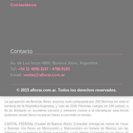
Contactenos
Contacto
Av. de Los Incas 4800, Buenos Aires, Argentina
Tel:
+54 11 4896-1147
/
4788-9185
Email:
ventas@aflorar.com.ar
© 2015 aflorar.com.ar. Todos los derechos reservados.
La agrupación de florerías flores express está compuesta por 250 florerías en todo el
territorio de la República Argentina, y más de 2200 Florerias colegas en 180 países, a
fin de brindarle un excelente servicio y menores costos a la clientela,de esta forma
podemos enviar flores en pocas horas a casi todo el mundo .
CAPITAL FEDERAL (Ciudad de Buenos Aires): Consultar entrega de ramos de rosas
y florerias con flores en Microcentro y Macrocentro en horario de Bancos por las
demoras en la entrega de flores que podria surgir debido al transito en las horas de