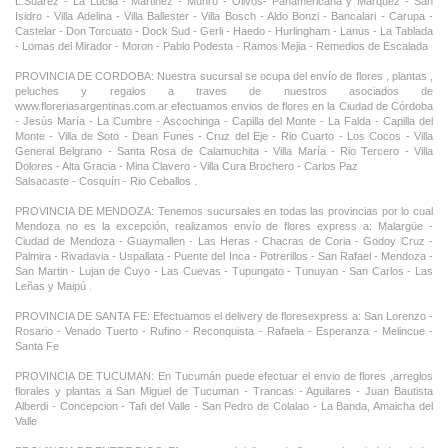
L.Suarez - La Lucila - Martinez - Munro - Olivos- Panamericana y Marquez - San
Isidro - Villa Adelina - Villa Ballester - Villa Bosch - Aldo Bonzi - Bancalari - Carupa -
Castelar - Don Torcuato - Dock Sud - Gerli - Haedo - Hurlingham - Lanus - La Tablada
- Lomas del Mirador - Moron - Pablo Podesta - Ramos Mejia - Remedios de Escalada
PROVINCIA DE CORDOBA: Nuestra sucursal se ocupa del envío de flores , plantas ,
peluches y regalos a traves de nuestros asociados de
www.floreriasargentinas.com.ar efectuamos envios de flores en la Ciudad de Córdoba
- Jesús María - La Cumbre - Ascochinga - Capilla del Monte - La Falda - Capilla del
Monte - Villa de Soto - Dean Funes - Cruz del Eje - Rio Cuarto - Los Cocos - Villa
General Belgrano - Santa Rosa de Calamuchita - Villa María - Rio Tercero - Villa
Dolores - Alta Gracia - Mina Clavero - Villa Cura Brochero - Carlos Paz
Salsacaste - Cosquín - Rio Ceballos .
PROVINCIA DE MENDOZA: Tenemos sucursales en todas las provincias por lo cual
Mendoza no es la excepción, realizamos envío de flores express a: Malargüe -
Ciudad de Mendoza - Guaymallen - Las Heras - Chacras de Coria - Godoy Cruz -
Palmira - Rivadavia - Uspallata - Puente del Inca - Potrerillos - San Rafael - Mendoza -
San Martin - Lujan de Cuyo - Las Cuevas - Tupungato - Tunuyan - San Carlos - Las
Leñas y Maipú .
PROVINCIA DE SANTA FE: Efectuamos el delivery de floresexpress a: San Lorenzo -
Rosario - Venado Tuerto - Rufino - Reconquista - Rafaela - Esperanza - Melincue -
Santa Fe
PROVINCIA DE TUCUMAN: En Tucumán puede efectuar el envio de flores ,arreglos
florales y plantas a San Miguel de Tucuman - Trancas - Aguilares - Juan Bautista
Alberdi - Concepcion - Tafi del Valle - San Pedro de Colalao - La Banda, Amaicha del
Valle