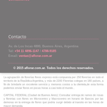
Contacto
Av. de Los Incas 4800, Buenos Aires, Argentina
Tel:
+54 11 4896-1147
/
4788-9185
Email:
ventas@aflorar.com.ar
© 2015 aflorar.com.ar. Todos los derechos reservados.
La agrupación de florerías flores express está compuesta por 250 florerías en todo el
territorio de la República Argentina, y más de 2200 Florerias colegas en 180 países, a
fin de brindarle un excelente servicio y menores costos a la clientela,de esta forma
podemos enviar flores en pocas horas a casi todo el mundo .
CAPITAL FEDERAL (Ciudad de Buenos Aires): Consultar entrega de ramos de rosas
y florerias con flores en Microcentro y Macrocentro en horario de Bancos por las
demoras en la entrega de flores que podria surgir debido al transito en las horas de
mayor demanda.