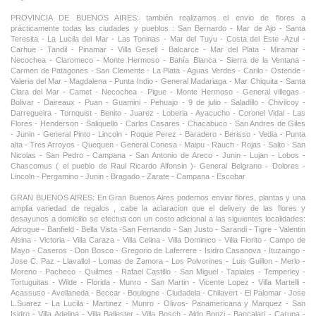
PROVINCIA DE BUENOS AIRES: también realizamos el envio de flores a
prácticamente todas las ciudades y pueblos : San Bernardo - Mar de Ajo - Santa
Teresita - La Lucila del Mar - Las Toninas - Mar del Tuyu - Costa del Este -Azul -
Carhue - Tandil - Pinamar - Villa Gesell - Balcarce - Mar del Plata - Miramar -
Necochea - Claromeco - Monte Hermoso - Bahía Blanca - Sierra de la Ventana -
Carmen de Patagones - San Clemente - La Plata - Aguas Verdes - Carilo - Ostende -
Valeria del Mar - Magdalena - Punta Indio - General Madariaga - Mar Chiquita - Santa
Clara del Mar - Camet - Necochea - Pigue - Monte Hermoso - General villegas -
Bolivar - Daireaux - Puan - Guamini - Pehuajo - 9 de julio - Saladillo - Chivilcoy -
Darregueira - Tornquist - Benito - Juarez - Loberia - Ayacucho - Coronel Vidal - Las
Flores - Henderson - Saliquello - Carlos Casares - Chacabuco - San Andres de Giles
- Junin - General Pinto - Lincoln - Roque Perez - Baradero - Berisso - Vedia - Punta
alta - Tres Arroyos - Quequen - General Conesa - Maipu - Rauch - Rojas - Salto - San
Nicolas - San Pedro - Campana - San Antonio de Areco - Junin - Lujan - Lobos -
Chascomus ( el pueblo de Raul Ricardo Alfonsin )- General Belgrano - Dolores -
Lincoln - Pergamino - Junin - Bragado - Zarate - Campana - Escobar
GRAN BUENOS AIRES: En Gran Buenos Aires podemos enviar flores, plantas y una
amplia variedad de regalos , cabe la aclaracion que el delivery de las flores y
desayunos a domicilio se efectua con un costo adicional a las siguientes localidades:
Adrogue - Banfield - Bella Vista -San Fernando - San Justo - Sarandi - Tigre - Valentin
Alsina - Victoria - Villa Caraza - Villa Celina - Villa Dominico - Villa Fiorito - Campo de
Mayo - Caseros - Don Bosco - Gregorio de Laferrere - Isidro Casanova - Ituzaingo -
Jose C. Paz - Llavallol - Lomas de Zamora - Los Polvorines - Luis Guillon - Merlo -
Moreno - Pacheco - Quilmes - Rafael Castillo - San Miguel - Tapiales - Temperley -
Tortuguitas - Wilde - Florida - Munro - San Martin - Vicente Lopez - Villa Martelli -
Acassuso - Avellaneda - Beccar - Boulogne - Ciudadela - Chilavert - El Palomar - Jose
L.Suarez - La Lucila - Martinez - Munro - Olivos- Panamericana y Marquez - San
Isidro - Villa Adelina - Villa Ballester - Villa Bosch - Aldo Bonzi - Bancalari - Carupa -