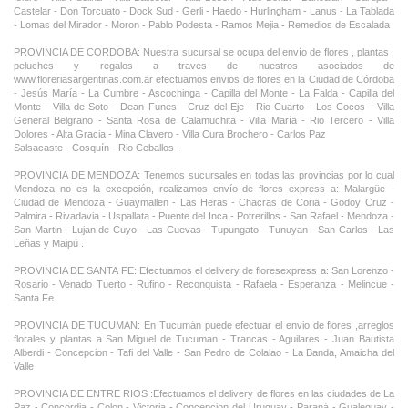
Castelar - Don Torcuato - Dock Sud - Gerli - Haedo - Hurlingham - Lanus - La Tablada
- Lomas del Mirador - Moron - Pablo Podesta - Ramos Mejia - Remedios de Escalada
PROVINCIA DE CORDOBA: Nuestra sucursal se ocupa del envío de flores , plantas ,
peluches y regalos a traves de nuestros asociados de
www.floreriasargentinas.com.ar efectuamos envios de flores en la Ciudad de Córdoba
- Jesús María - La Cumbre - Ascochinga - Capilla del Monte - La Falda - Capilla del
Monte - Villa de Soto - Dean Funes - Cruz del Eje - Rio Cuarto - Los Cocos - Villa
General Belgrano - Santa Rosa de Calamuchita - Villa María - Rio Tercero - Villa
Dolores - Alta Gracia - Mina Clavero - Villa Cura Brochero - Carlos Paz
Salsacaste - Cosquín - Rio Ceballos .
PROVINCIA DE MENDOZA: Tenemos sucursales en todas las provincias por lo cual
Mendoza no es la excepción, realizamos envío de flores express a: Malargüe -
Ciudad de Mendoza - Guaymallen - Las Heras - Chacras de Coria - Godoy Cruz -
Palmira - Rivadavia - Uspallata - Puente del Inca - Potrerillos - San Rafael - Mendoza -
San Martin - Lujan de Cuyo - Las Cuevas - Tupungato - Tunuyan - San Carlos - Las
Leñas y Maipú .
PROVINCIA DE SANTA FE: Efectuamos el delivery de floresexpress a: San Lorenzo -
Rosario - Venado Tuerto - Rufino - Reconquista - Rafaela - Esperanza - Melincue -
Santa Fe
PROVINCIA DE TUCUMAN: En Tucumán puede efectuar el envio de flores ,arreglos
florales y plantas a San Miguel de Tucuman - Trancas - Aguilares - Juan Bautista
Alberdi - Concepcion - Tafi del Valle - San Pedro de Colalao - La Banda, Amaicha del
Valle
PROVINCIA DE ENTRE RIOS :Efectuamos el delivery de flores en las ciudades de La
Paz - Concordia - Colon - Victoria - Concepcion del Uruguay - Paraná - Gualeguay -