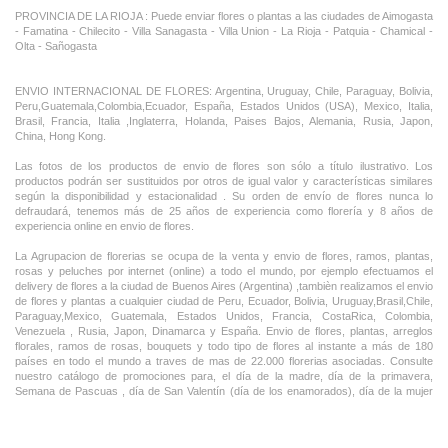
PROVINCIA DE LA RIOJA : Puede enviar flores o plantas a las ciudades de Aimogasta
- Famatina - Chilecito - Villa Sanagasta - Villa Union - La Rioja - Patquia - Chamical -
Olta - Sañogasta
ENVIO INTERNACIONAL DE FLORES: Argentina, Uruguay, Chile, Paraguay, Bolivia,
Peru,Guatemala,Colombia,Ecuador, España, Estados Unidos (USA), Mexico, Italia,
Brasil, Francia, Italia ,Inglaterra, Holanda, Paises Bajos, Alemania, Rusia, Japon,
China, Hong Kong.
Las fotos de los productos de envio de flores son sólo a título ilustrativo. Los
productos podrán ser sustituidos por otros de igual valor y características similares
según la disponibilidad y estacionalidad . Su orden de envío de flores nunca lo
defraudará, tenemos más de 25 años de experiencia como florería y 8 años de
experiencia online en envio de flores.
La Agrupacion de florerias se ocupa de la venta y envio de flores, ramos, plantas,
rosas y peluches por internet (online) a todo el mundo, por ejemplo efectuamos el
delivery de flores a la ciudad de Buenos Aires (Argentina) ,tambièn realizamos el envio
de flores y plantas a cualquier ciudad de Peru, Ecuador, Bolivia, Uruguay,Brasil,Chile,
Paraguay,Mexico, Guatemala, Estados Unidos, Francia, CostaRica, Colombia,
Venezuela , Rusia, Japon, Dinamarca y España. Envio de flores, plantas, arreglos
florales, ramos de rosas, bouquets y todo tipo de flores al instante a más de 180
países en todo el mundo a traves de mas de 22.000 florerias asociadas. Consulte
nuestro catálogo de promociones para, el día de la madre, día de la primavera,
Semana de Pascuas , día de San Valentín (día de los enamorados), día de la mujer
,Dia de la Tia, Dia del Padre, Dia de la Novia ,Dia del Matrimonio y nuestras ofertas
permanentes de ramos de flores, rosas ,arreglos florales y plantas combinados con
vino ,champagne, chocolates,peluches,globos,bombones ideal para todas las