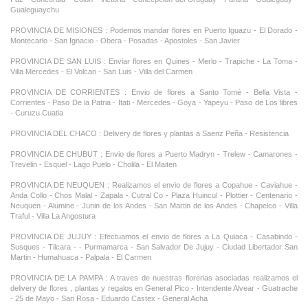
Gualeguaychu
PROVINCIA DE MISIONES : Podemos mandar flores en Puerto Iguazu - El Dorado -
Montecarlo - San Ignacio - Obera - Posadas - Apostoles - San Javier
PROVINCIA DE SAN LUIS : Enviar flores en Quines - Merlo - Trapiche - La Toma -
Villa Mercedes - El Volcan - San Luis - Villa del Carmen
PROVINCIA DE CORRIENTES : Envio de flores a Santo Tomé - Bella Vista -
Corrientes - Paso De la Patria - Itati - Mercedes - Goya - Yapeyu - Paso de Los libres
- Curuzu Cuatia
PROVINCIA DEL CHACO : Delivery de flores y plantas a Saenz Peña - Resistencia
PROVINCIA DE CHUBUT : Envio de flores a Puerto Madryn - Trelew - Camarones -
Trevelin - Esquel - Lago Puelo - Cholila - El Maiten
PROVINCIA DE NEUQUEN : Realizamos el envio de flores a Copahue - Caviahue -
Anda Collo - Chos Malal - Zapala - Cutral Co - Plaza Huincul - Plottier - Centenario -
Neuquen - Alumine - Junin de los Andes - San Martin de los Andes - Chapelco - Villa
Traful - Villa La Angostura
PROVINCIA DE JUJUY : Efectuamos el envio de flores a La Quiaca - Casabindo -
Susques - Tilcara - - Purmamarca - San Salvador De Jujuy - Ciudad Libertador San
Martin - Humahuaca - Palpala - El Carmen
PROVINCIA DE LA PAMPA : A traves de nuestras florerias asociadas realizamos el
delivery de flores , plantas y regalos en General Pico - Intendente Alvear - Guatrache
- 25 de Mayo - San Rosa - Eduardo Castex - General Acha