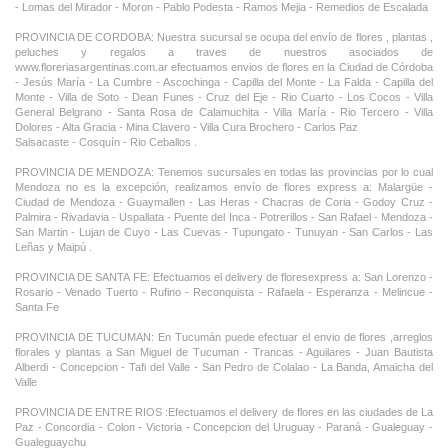
- Lomas del Mirador - Moron - Pablo Podesta - Ramos Mejia - Remedios de Escalada
PROVINCIA DE CORDOBA: Nuestra sucursal se ocupa del envío de flores , plantas ,
peluches y regalos a traves de nuestros asociados de
www.floreriasargentinas.com.ar efectuamos envios de flores en la Ciudad de Córdoba
- Jesús María - La Cumbre - Ascochinga - Capilla del Monte - La Falda - Capilla del
Monte - Villa de Soto - Dean Funes - Cruz del Eje - Rio Cuarto - Los Cocos - Villa
General Belgrano - Santa Rosa de Calamuchita - Villa María - Rio Tercero - Villa
Dolores - Alta Gracia - Mina Clavero - Villa Cura Brochero - Carlos Paz
Salsacaste - Cosquín - Rio Ceballos .
PROVINCIA DE MENDOZA: Tenemos sucursales en todas las provincias por lo cual
Mendoza no es la excepción, realizamos envío de flores express a: Malargüe -
Ciudad de Mendoza - Guaymallen - Las Heras - Chacras de Coria - Godoy Cruz -
Palmira - Rivadavia - Uspallata - Puente del Inca - Potrerillos - San Rafael - Mendoza -
San Martin - Lujan de Cuyo - Las Cuevas - Tupungato - Tunuyan - San Carlos - Las
Leñas y Maipú .
PROVINCIA DE SANTA FE: Efectuamos el delivery de floresexpress a: San Lorenzo -
Rosario - Venado Tuerto - Rufino - Reconquista - Rafaela - Esperanza - Melincue -
Santa Fe
PROVINCIA DE TUCUMAN: En Tucumán puede efectuar el envio de flores ,arreglos
florales y plantas a San Miguel de Tucuman - Trancas - Aguilares - Juan Bautista
Alberdi - Concepcion - Tafi del Valle - San Pedro de Colalao - La Banda, Amaicha del
Valle
PROVINCIA DE ENTRE RIOS :Efectuamos el delivery de flores en las ciudades de La
Paz - Concordia - Colon - Victoria - Concepcion del Uruguay - Paraná - Gualeguay -
Gualeguaychu