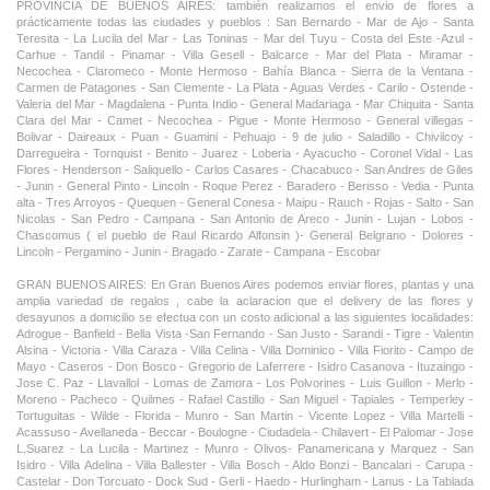
PROVINCIA DE BUENOS AIRES: también realizamos el envio de flores a
prácticamente todas las ciudades y pueblos : San Bernardo - Mar de Ajo - Santa
Teresita - La Lucila del Mar - Las Toninas - Mar del Tuyu - Costa del Este -Azul -
Carhue - Tandil - Pinamar - Villa Gesell - Balcarce - Mar del Plata - Miramar -
Necochea - Claromeco - Monte Hermoso - Bahía Blanca - Sierra de la Ventana -
Carmen de Patagones - San Clemente - La Plata - Aguas Verdes - Carilo - Ostende -
Valeria del Mar - Magdalena - Punta Indio - General Madariaga - Mar Chiquita - Santa
Clara del Mar - Camet - Necochea - Pigue - Monte Hermoso - General villegas -
Bolivar - Daireaux - Puan - Guamini - Pehuajo - 9 de julio - Saladillo - Chivilcoy -
Darregueira - Tornquist - Benito - Juarez - Loberia - Ayacucho - Coronel Vidal - Las
Flores - Henderson - Saliquello - Carlos Casares - Chacabuco - San Andres de Giles
- Junin - General Pinto - Lincoln - Roque Perez - Baradero - Berisso - Vedia - Punta
alta - Tres Arroyos - Quequen - General Conesa - Maipu - Rauch - Rojas - Salto - San
Nicolas - San Pedro - Campana - San Antonio de Areco - Junin - Lujan - Lobos -
Chascomus ( el pueblo de Raul Ricardo Alfonsin )- General Belgrano - Dolores -
Lincoln - Pergamino - Junin - Bragado - Zarate - Campana - Escobar
GRAN BUENOS AIRES: En Gran Buenos Aires podemos enviar flores, plantas y una
amplia variedad de regalos , cabe la aclaracion que el delivery de las flores y
desayunos a domicilio se efectua con un costo adicional a las siguientes localidades:
Adrogue - Banfield - Bella Vista -San Fernando - San Justo - Sarandi - Tigre - Valentin
Alsina - Victoria - Villa Caraza - Villa Celina - Villa Dominico - Villa Fiorito - Campo de
Mayo - Caseros - Don Bosco - Gregorio de Laferrere - Isidro Casanova - Ituzaingo -
Jose C. Paz - Llavallol - Lomas de Zamora - Los Polvorines - Luis Guillon - Merlo -
Moreno - Pacheco - Quilmes - Rafael Castillo - San Miguel - Tapiales - Temperley -
Tortuguitas - Wilde - Florida - Munro - San Martin - Vicente Lopez - Villa Martelli -
Acassuso - Avellaneda - Beccar - Boulogne - Ciudadela - Chilavert - El Palomar - Jose
L.Suarez - La Lucila - Martinez - Munro - Olivos- Panamericana y Marquez - San
Isidro - Villa Adelina - Villa Ballester - Villa Bosch - Aldo Bonzi - Bancalari - Carupa -
Castelar - Don Torcuato - Dock Sud - Gerli - Haedo - Hurlingham - Lanus - La Tablada