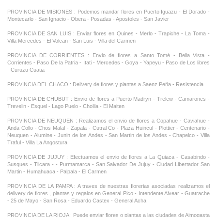
PROVINCIA DE MISIONES : Podemos mandar flores en Puerto Iguazu - El Dorado -
Montecarlo - San Ignacio - Obera - Posadas - Apostoles - San Javier
PROVINCIA DE SAN LUIS : Enviar flores en Quines - Merlo - Trapiche - La Toma -
Villa Mercedes - El Volcan - San Luis - Villa del Carmen
PROVINCIA DE CORRIENTES : Envio de flores a Santo Tomé - Bella Vista -
Corrientes - Paso De la Patria - Itati - Mercedes - Goya - Yapeyu - Paso de Los libres
- Curuzu Cuatia
PROVINCIA DEL CHACO : Delivery de flores y plantas a Saenz Peña - Resistencia
PROVINCIA DE CHUBUT : Envio de flores a Puerto Madryn - Trelew - Camarones -
Trevelin - Esquel - Lago Puelo - Cholila - El Maiten
PROVINCIA DE NEUQUEN : Realizamos el envio de flores a Copahue - Caviahue -
Anda Collo - Chos Malal - Zapala - Cutral Co - Plaza Huincul - Plottier - Centenario -
Neuquen - Alumine - Junin de los Andes - San Martin de los Andes - Chapelco - Villa
Traful - Villa La Angostura
PROVINCIA DE JUJUY : Efectuamos el envio de flores a La Quiaca - Casabindo -
Susques - Tilcara - - Purmamarca - San Salvador De Jujuy - Ciudad Libertador San
Martin - Humahuaca - Palpala - El Carmen
PROVINCIA DE LA PAMPA : A traves de nuestras florerias asociadas realizamos el
delivery de flores , plantas y regalos en General Pico - Intendente Alvear - Guatrache
- 25 de Mayo - San Rosa - Eduardo Castex - General Acha
PROVINCIA DE LA RIOJA : Puede enviar flores o plantas a las ciudades de Aimogasta