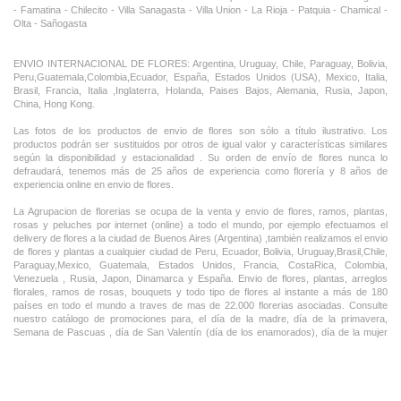
- Famatina - Chilecito - Villa Sanagasta - Villa Union - La Rioja - Patquia - Chamical -
Olta - Sañogasta
ENVIO INTERNACIONAL DE FLORES: Argentina, Uruguay, Chile, Paraguay, Bolivia,
Peru,Guatemala,Colombia,Ecuador, España, Estados Unidos (USA), Mexico, Italia,
Brasil, Francia, Italia ,Inglaterra, Holanda, Paises Bajos, Alemania, Rusia, Japon,
China, Hong Kong.
Las fotos de los productos de envio de flores son sólo a título ilustrativo. Los
productos podrán ser sustituidos por otros de igual valor y características similares
según la disponibilidad y estacionalidad . Su orden de envío de flores nunca lo
defraudará, tenemos más de 25 años de experiencia como florería y 8 años de
experiencia online en envio de flores.
La Agrupacion de florerias se ocupa de la venta y envio de flores, ramos, plantas,
rosas y peluches por internet (online) a todo el mundo, por ejemplo efectuamos el
delivery de flores a la ciudad de Buenos Aires (Argentina) ,tambièn realizamos el envio
de flores y plantas a cualquier ciudad de Peru, Ecuador, Bolivia, Uruguay,Brasil,Chile,
Paraguay,Mexico, Guatemala, Estados Unidos, Francia, CostaRica, Colombia,
Venezuela , Rusia, Japon, Dinamarca y España. Envio de flores, plantas, arreglos
florales, ramos de rosas, bouquets y todo tipo de flores al instante a más de 180
países en todo el mundo a traves de mas de 22.000 florerias asociadas. Consulte
nuestro catálogo de promociones para, el día de la madre, día de la primavera,
Semana de Pascuas , día de San Valentín (día de los enamorados), día de la mujer
,Dia de la Tia, Dia del Padre, Dia de la Novia ,Dia del Matrimonio y nuestras ofertas
permanentes de ramos de flores, rosas ,arreglos florales y plantas combinados con
vino ,champagne, chocolates,peluches,globos,bombones ideal para todas las
ocasiones, cumpleaños, nacimientos, aniversarios e inauguraciones.