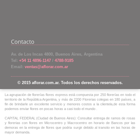
Contacto
Av. de Los Incas 4800, Buenos Aires, Argentina
Tel:
+54 11 4896-1147
/
4788-9185
Email:
ventas@aflorar.com.ar
© 2015 aflorar.com.ar. Todos los derechos reservados.
La agrupación de florerías flores express está compuesta por 250 florerías en todo el
territorio de la República Argentina, y más de 2200 Florerias colegas en 180 países, a
fin de brindarle un excelente servicio y menores costos a la clientela,de esta forma
podemos enviar flores en pocas horas a casi todo el mundo .
CAPITAL FEDERAL (Ciudad de Buenos Aires): Consultar entrega de ramos de rosas
y florerias con flores en Microcentro y Macrocentro en horario de Bancos por las
demoras en la entrega de flores que podria surgir debido al transito en las horas de
mayor demanda.