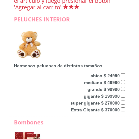
el artículo y luego presionar el botón
'Agregar al carrito'
PELUCHES INTERIOR
Hermosos peluches de distintos tamaños
chico $ 24990
mediano $ 49990
grande $ 99990
gigante $ 199990
super gigante $ 270000
Extra Gigante $ 370000
Bombones