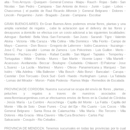
alta - Tres Arroyos - Quequen - General Conesa - Maipu - Rauch - Rojas - Salto - San
Nicolas - San Pedro - Campana - San Antonio de Areco - Junin - Lujan - Lobos -
Chascomus ( el pueblo de Raul Ricardo Alfonsin )- General Belgrano - Dolores -
Lincoln - Pergamino - Junin - Bragado - Zarate - Campana - Escobar
GRAN BUENOS AIRES: En Gran Buenos Aires podemos enviar flores, plantas y una
amplia variedad de regalos , cabe la aclaracion que el delivery de las flores y
desayunos a domicilio se efectua con un costo adicional a las siguientes localidades:
Adrogue - Banfield - Bella Vista -San Fernando - San Justo - Sarandi - Tigre - Valentin
Alsina - Victoria - Villa Caraza - Villa Celina - Villa Dominico - Villa Fiorito - Campo de
Mayo - Caseros - Don Bosco - Gregorio de Laferrere - Isidro Casanova - Ituzaingo -
Jose C. Paz - Llavallol - Lomas de Zamora - Los Polvorines - Luis Guillon - Merlo -
Moreno - Pacheco - Quilmes - Rafael Castillo - San Miguel - Tapiales - Temperley -
Tortuguitas - Wilde - Florida - Munro - San Martin - Vicente Lopez - Villa Martelli -
Acassuso - Avellaneda - Beccar - Boulogne - Ciudadela - Chilavert - El Palomar - Jose
L.Suarez - La Lucila - Martinez - Munro - Olivos- Panamericana y Marquez - San
Isidro - Villa Adelina - Villa Ballester - Villa Bosch - Aldo Bonzi - Bancalari - Carupa -
Castelar - Don Torcuato - Dock Sud - Gerli - Haedo - Hurlingham - Lanus - La Tablada
- Lomas del Mirador - Moron - Pablo Podesta - Ramos Mejia - Remedios de Escalada
PROVINCIA DE CORDOBA: Nuestra sucursal se ocupa del envío de flores , plantas ,
peluches y regalos a traves de nuestros asociados de
www.floreriasargentinas.com.ar efectuamos envios de flores en la Ciudad de Córdoba
- Jesús María - La Cumbre - Ascochinga - Capilla del Monte - La Falda - Capilla del
Monte - Villa de Soto - Dean Funes - Cruz del Eje - Rio Cuarto - Los Cocos - Villa
General Belgrano - Santa Rosa de Calamuchita - Villa María - Rio Tercero - Villa
Dolores - Alta Gracia - Mina Clavero - Villa Cura Brochero - Carlos Paz
Salsacaste - Cosquín - Rio Ceballos .
PROVINCIA DE MENDOZA: Tenemos sucursales en todas las provincias por lo cual