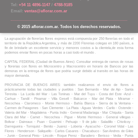
Tel:
+54 11 4896-1147
/
4788-9185
Email:
ventas@aflorar.com.ar
© 2015 aflorar.com.ar. Todos los derechos reservados.
La agrupación de florerías flores express está compuesta por 250 florerías en todo el
territorio de la República Argentina, y más de 2200 Florerias colegas en 180 países, a
fin de brindarle un excelente servicio y menores costos a la clientela,de esta forma
podemos enviar flores en pocas horas a casi todo el mundo .
CAPITAL FEDERAL (Ciudad de Buenos Aires): Consultar entrega de ramos de rosas
y florerias con flores en Microcentro y Macrocentro en horario de Bancos por las
demoras en la entrega de flores que podria surgir debido al transito en las horas de
mayor demanda.
PROVINCIA DE BUENOS AIRES: también realizamos el envio de flores a
prácticamente todas las ciudades y pueblos : San Bernardo - Mar de Ajo - Santa
Teresita - La Lucila del Mar - Las Toninas - Mar del Tuyu - Costa del Este -Azul -
Carhue - Tandil - Pinamar - Villa Gesell - Balcarce - Mar del Plata - Miramar -
Necochea - Claromeco - Monte Hermoso - Bahía Blanca - Sierra de la Ventana -
Carmen de Patagones - San Clemente - La Plata - Aguas Verdes - Carilo - Ostende -
Valeria del Mar - Magdalena - Punta Indio - General Madariaga - Mar Chiquita - Santa
Clara del Mar - Camet - Necochea - Pigue - Monte Hermoso - General villegas -
Bolivar - Daireaux - Puan - Guamini - Pehuajo - 9 de julio - Saladillo - Chivilcoy -
Darregueira - Tornquist - Benito - Juarez - Loberia - Ayacucho - Coronel Vidal - Las
Flores - Henderson - Saliquello - Carlos Casares - Chacabuco - San Andres de Giles
- Junin - General Pinto - Lincoln - Roque Perez - Baradero - Berisso - Vedia - Punta