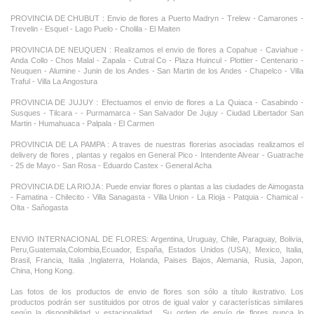
PROVINCIA DE CHUBUT : Envio de flores a Puerto Madryn - Trelew - Camarones -
Trevelin - Esquel - Lago Puelo - Cholila - El Maiten
PROVINCIA DE NEUQUEN : Realizamos el envio de flores a Copahue - Caviahue -
Anda Collo - Chos Malal - Zapala - Cutral Co - Plaza Huincul - Plottier - Centenario -
Neuquen - Alumine - Junin de los Andes - San Martin de los Andes - Chapelco - Villa
Traful - Villa La Angostura
PROVINCIA DE JUJUY : Efectuamos el envio de flores a La Quiaca - Casabindo -
Susques - Tilcara - - Purmamarca - San Salvador De Jujuy - Ciudad Libertador San
Martin - Humahuaca - Palpala - El Carmen
PROVINCIA DE LA PAMPA : A traves de nuestras florerias asociadas realizamos el
delivery de flores , plantas y regalos en General Pico - Intendente Alvear - Guatrache
- 25 de Mayo - San Rosa - Eduardo Castex - General Acha
PROVINCIA DE LA RIOJA : Puede enviar flores o plantas a las ciudades de Aimogasta
- Famatina - Chilecito - Villa Sanagasta - Villa Union - La Rioja - Patquia - Chamical -
Olta - Sañogasta
ENVIO INTERNACIONAL DE FLORES: Argentina, Uruguay, Chile, Paraguay, Bolivia,
Peru,Guatemala,Colombia,Ecuador, España, Estados Unidos (USA), Mexico, Italia,
Brasil, Francia, Italia ,Inglaterra, Holanda, Paises Bajos, Alemania, Rusia, Japon,
China, Hong Kong.
Las fotos de los productos de envio de flores son sólo a título ilustrativo. Los
productos podrán ser sustituidos por otros de igual valor y características similares
según la disponibilidad y estacionalidad . Su orden de envío de flores nunca lo