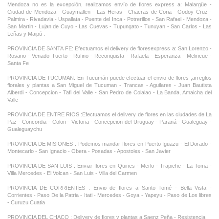
Mendoza no es la excepción, realizamos envío de flores express a: Malargüe -
Ciudad de Mendoza - Guaymallen - Las Heras - Chacras de Coria - Godoy Cruz -
Palmira - Rivadavia - Uspallata - Puente del Inca - Potrerillos - San Rafael - Mendoza -
San Martin - Lujan de Cuyo - Las Cuevas - Tupungato - Tunuyan - San Carlos - Las
Leñas y Maipú .
PROVINCIA DE SANTA FE: Efectuamos el delivery de floresexpress a: San Lorenzo -
Rosario - Venado Tuerto - Rufino - Reconquista - Rafaela - Esperanza - Melincue -
Santa Fe
PROVINCIA DE TUCUMAN: En Tucumán puede efectuar el envio de flores ,arreglos
florales y plantas a San Miguel de Tucuman - Trancas - Aguilares - Juan Bautista
Alberdi - Concepcion - Tafi del Valle - San Pedro de Colalao - La Banda, Amaicha del
Valle
PROVINCIA DE ENTRE RIOS :Efectuamos el delivery de flores en las ciudades de La
Paz - Concordia - Colon - Victoria - Concepcion del Uruguay - Paraná - Gualeguay -
Gualeguaychu
PROVINCIA DE MISIONES : Podemos mandar flores en Puerto Iguazu - El Dorado -
Montecarlo - San Ignacio - Obera - Posadas - Apostoles - San Javier
PROVINCIA DE SAN LUIS : Enviar flores en Quines - Merlo - Trapiche - La Toma -
Villa Mercedes - El Volcan - San Luis - Villa del Carmen
PROVINCIA DE CORRIENTES : Envio de flores a Santo Tomé - Bella Vista -
Corrientes - Paso De la Patria - Itati - Mercedes - Goya - Yapeyu - Paso de Los libres
- Curuzu Cuatia
PROVINCIA DEL CHACO : Delivery de flores y plantas a Saenz Peña - Resistencia