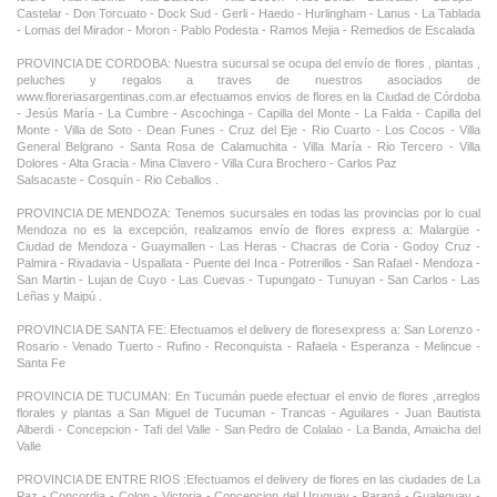
Castelar - Don Torcuato - Dock Sud - Gerli - Haedo - Hurlingham - Lanus - La Tablada
- Lomas del Mirador - Moron - Pablo Podesta - Ramos Mejia - Remedios de Escalada
PROVINCIA DE CORDOBA: Nuestra sucursal se ocupa del envío de flores , plantas ,
peluches y regalos a traves de nuestros asociados de
www.floreriasargentinas.com.ar efectuamos envios de flores en la Ciudad de Córdoba
- Jesús María - La Cumbre - Ascochinga - Capilla del Monte - La Falda - Capilla del
Monte - Villa de Soto - Dean Funes - Cruz del Eje - Rio Cuarto - Los Cocos - Villa
General Belgrano - Santa Rosa de Calamuchita - Villa María - Rio Tercero - Villa
Dolores - Alta Gracia - Mina Clavero - Villa Cura Brochero - Carlos Paz
Salsacaste - Cosquín - Rio Ceballos .
PROVINCIA DE MENDOZA: Tenemos sucursales en todas las provincias por lo cual
Mendoza no es la excepción, realizamos envío de flores express a: Malargüe -
Ciudad de Mendoza - Guaymallen - Las Heras - Chacras de Coria - Godoy Cruz -
Palmira - Rivadavia - Uspallata - Puente del Inca - Potrerillos - San Rafael - Mendoza -
San Martin - Lujan de Cuyo - Las Cuevas - Tupungato - Tunuyan - San Carlos - Las
Leñas y Maipú .
PROVINCIA DE SANTA FE: Efectuamos el delivery de floresexpress a: San Lorenzo -
Rosario - Venado Tuerto - Rufino - Reconquista - Rafaela - Esperanza - Melincue -
Santa Fe
PROVINCIA DE TUCUMAN: En Tucumán puede efectuar el envio de flores ,arreglos
florales y plantas a San Miguel de Tucuman - Trancas - Aguilares - Juan Bautista
Alberdi - Concepcion - Tafi del Valle - San Pedro de Colalao - La Banda, Amaicha del
Valle
PROVINCIA DE ENTRE RIOS :Efectuamos el delivery de flores en las ciudades de La
Paz - Concordia - Colon - Victoria - Concepcion del Uruguay - Paraná - Gualeguay -