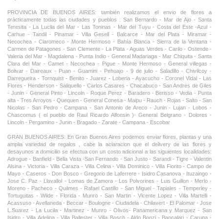
PROVINCIA DE BUENOS AIRES: también realizamos el envio de flores a
prácticamente todas las ciudades y pueblos : San Bernardo - Mar de Ajo - Santa
Teresita - La Lucila del Mar - Las Toninas - Mar del Tuyu - Costa del Este -Azul -
Carhue - Tandil - Pinamar - Villa Gesell - Balcarce - Mar del Plata - Miramar -
Necochea - Claromeco - Monte Hermoso - Bahía Blanca - Sierra de la Ventana -
Carmen de Patagones - San Clemente - La Plata - Aguas Verdes - Carilo - Ostende -
Valeria del Mar - Magdalena - Punta Indio - General Madariaga - Mar Chiquita - Santa
Clara del Mar - Camet - Necochea - Pigue - Monte Hermoso - General villegas -
Bolivar - Daireaux - Puan - Guamini - Pehuajo - 9 de julio - Saladillo - Chivilcoy -
Darregueira - Tornquist - Benito - Juarez - Loberia - Ayacucho - Coronel Vidal - Las
Flores - Henderson - Saliquello - Carlos Casares - Chacabuco - San Andres de Giles
- Junin - General Pinto - Lincoln - Roque Perez - Baradero - Berisso - Vedia - Punta
alta - Tres Arroyos - Quequen - General Conesa - Maipu - Rauch - Rojas - Salto - San
Nicolas - San Pedro - Campana - San Antonio de Areco - Junin - Lujan - Lobos -
Chascomus ( el pueblo de Raul Ricardo Alfonsin )- General Belgrano - Dolores -
Lincoln - Pergamino - Junin - Bragado - Zarate - Campana - Escobar
GRAN BUENOS AIRES: En Gran Buenos Aires podemos enviar flores, plantas y una
amplia variedad de regalos , cabe la aclaracion que el delivery de las flores y
desayunos a domicilio se efectua con un costo adicional a las siguientes localidades:
Adrogue - Banfield - Bella Vista -San Fernando - San Justo - Sarandi - Tigre - Valentin
Alsina - Victoria - Villa Caraza - Villa Celina - Villa Dominico - Villa Fiorito - Campo de
Mayo - Caseros - Don Bosco - Gregorio de Laferrere - Isidro Casanova - Ituzaingo -
Jose C. Paz - Llavallol - Lomas de Zamora - Los Polvorines - Luis Guillon - Merlo -
Moreno - Pacheco - Quilmes - Rafael Castillo - San Miguel - Tapiales - Temperley -
Tortuguitas - Wilde - Florida - Munro - San Martin - Vicente Lopez - Villa Martelli -
Acassuso - Avellaneda - Beccar - Boulogne - Ciudadela - Chilavert - El Palomar - Jose
L.Suarez - La Lucila - Martinez - Munro - Olivos- Panamericana y Marquez - San
Isidro - Villa Adelina - Villa Ballester - Villa Bosch - Aldo Bonzi - Bancalari - Carupa -