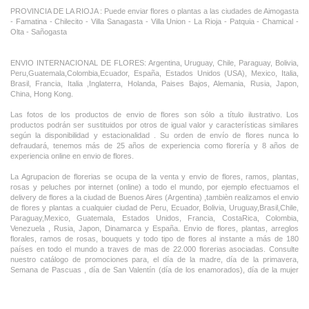
PROVINCIA DE LA RIOJA : Puede enviar flores o plantas a las ciudades de Aimogasta
- Famatina - Chilecito - Villa Sanagasta - Villa Union - La Rioja - Patquia - Chamical -
Olta - Sañogasta
ENVIO INTERNACIONAL DE FLORES: Argentina, Uruguay, Chile, Paraguay, Bolivia,
Peru,Guatemala,Colombia,Ecuador, España, Estados Unidos (USA), Mexico, Italia,
Brasil, Francia, Italia ,Inglaterra, Holanda, Paises Bajos, Alemania, Rusia, Japon,
China, Hong Kong.
Las fotos de los productos de envio de flores son sólo a título ilustrativo. Los
productos podrán ser sustituidos por otros de igual valor y características similares
según la disponibilidad y estacionalidad . Su orden de envío de flores nunca lo
defraudará, tenemos más de 25 años de experiencia como florería y 8 años de
experiencia online en envio de flores.
La Agrupacion de florerias se ocupa de la venta y envio de flores, ramos, plantas,
rosas y peluches por internet (online) a todo el mundo, por ejemplo efectuamos el
delivery de flores a la ciudad de Buenos Aires (Argentina) ,tambièn realizamos el envio
de flores y plantas a cualquier ciudad de Peru, Ecuador, Bolivia, Uruguay,Brasil,Chile,
Paraguay,Mexico, Guatemala, Estados Unidos, Francia, CostaRica, Colombia,
Venezuela , Rusia, Japon, Dinamarca y España. Envio de flores, plantas, arreglos
florales, ramos de rosas, bouquets y todo tipo de flores al instante a más de 180
países en todo el mundo a traves de mas de 22.000 florerias asociadas. Consulte
nuestro catálogo de promociones para, el día de la madre, día de la primavera,
Semana de Pascuas , día de San Valentín (día de los enamorados), día de la mujer
,Dia de la Tia, Dia del Padre, Dia de la Novia ,Dia del Matrimonio y nuestras ofertas
permanentes de ramos de flores, rosas ,arreglos florales y plantas combinados con
vino ,champagne, chocolates,peluches,globos,bombones ideal para todas las