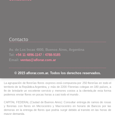
Contacto
Av. de Los Incas 4800, Buenos Aires, Argentina
Tel:
+54 11 4896-1147
/
4788-9185
Email:
ventas@aflorar.com.ar
© 2015 aflorar.com.ar. Todos los derechos reservados.
La agrupación de florerías flores express está compuesta por 250 florerías en todo el
territorio de la República Argentina, y más de 2200 Florerias colegas en 180 países, a
fin de brindarle un excelente servicio y menores costos a la clientela,de esta forma
podemos enviar flores en pocas horas a casi todo el mundo .
CAPITAL FEDERAL (Ciudad de Buenos Aires): Consultar entrega de ramos de rosas
y florerias con flores en Microcentro y Macrocentro en horario de Bancos por las
demoras en la entrega de flores que podria surgir debido al transito en las horas de
mayor demanda.