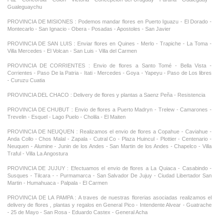
Gualeguaychu
PROVINCIA DE MISIONES : Podemos mandar flores en Puerto Iguazu - El Dorado -
Montecarlo - San Ignacio - Obera - Posadas - Apostoles - San Javier
PROVINCIA DE SAN LUIS : Enviar flores en Quines - Merlo - Trapiche - La Toma -
Villa Mercedes - El Volcan - San Luis - Villa del Carmen
PROVINCIA DE CORRIENTES : Envio de flores a Santo Tomé - Bella Vista -
Corrientes - Paso De la Patria - Itati - Mercedes - Goya - Yapeyu - Paso de Los libres
- Curuzu Cuatia
PROVINCIA DEL CHACO : Delivery de flores y plantas a Saenz Peña - Resistencia
PROVINCIA DE CHUBUT : Envio de flores a Puerto Madryn - Trelew - Camarones -
Trevelin - Esquel - Lago Puelo - Cholila - El Maiten
PROVINCIA DE NEUQUEN : Realizamos el envio de flores a Copahue - Caviahue -
Anda Collo - Chos Malal - Zapala - Cutral Co - Plaza Huincul - Plottier - Centenario -
Neuquen - Alumine - Junin de los Andes - San Martin de los Andes - Chapelco - Villa
Traful - Villa La Angostura
PROVINCIA DE JUJUY : Efectuamos el envio de flores a La Quiaca - Casabindo -
Susques - Tilcara - - Purmamarca - San Salvador De Jujuy - Ciudad Libertador San
Martin - Humahuaca - Palpala - El Carmen
PROVINCIA DE LA PAMPA : A traves de nuestras florerias asociadas realizamos el
delivery de flores , plantas y regalos en General Pico - Intendente Alvear - Guatrache
- 25 de Mayo - San Rosa - Eduardo Castex - General Acha