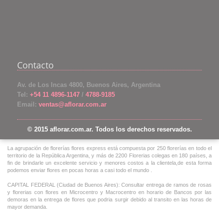
Contacto
Av. de Los Incas 4800, Buenos Aires, Argentina
Tel:
+54 11 4896-1147
/
4788-9185
Email:
ventas@aflorar.com.ar
© 2015 aflorar.com.ar. Todos los derechos reservados.
La agrupación de florerías flores express está compuesta por 250 florerías en todo el
territorio de la República Argentina, y más de 2200 Florerias colegas en 180 países, a
fin de brindarle un excelente servicio y menores costos a la clientela,de esta forma
podemos enviar flores en pocas horas a casi todo el mundo .
CAPITAL FEDERAL (Ciudad de Buenos Aires): Consultar entrega de ramos de rosas
y florerias con flores en Microcentro y Macrocentro en horario de Bancos por las
demoras en la entrega de flores que podria surgir debido al transito en las horas de
mayor demanda.