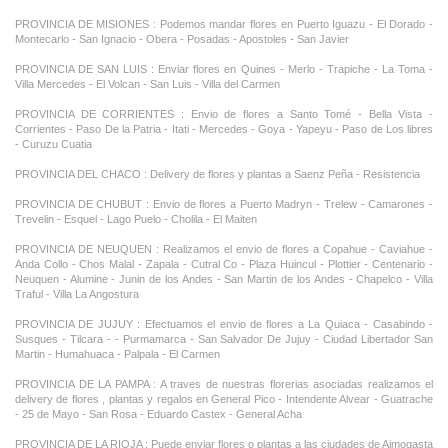
PROVINCIA DE MISIONES : Podemos mandar flores en Puerto Iguazu - El Dorado -
Montecarlo - San Ignacio - Obera - Posadas - Apostoles - San Javier
PROVINCIA DE SAN LUIS : Enviar flores en Quines - Merlo - Trapiche - La Toma -
Villa Mercedes - El Volcan - San Luis - Villa del Carmen
PROVINCIA DE CORRIENTES : Envio de flores a Santo Tomé - Bella Vista -
Corrientes - Paso De la Patria - Itati - Mercedes - Goya - Yapeyu - Paso de Los libres
- Curuzu Cuatia
PROVINCIA DEL CHACO : Delivery de flores y plantas a Saenz Peña - Resistencia
PROVINCIA DE CHUBUT : Envio de flores a Puerto Madryn - Trelew - Camarones -
Trevelin - Esquel - Lago Puelo - Cholila - El Maiten
PROVINCIA DE NEUQUEN : Realizamos el envio de flores a Copahue - Caviahue -
Anda Collo - Chos Malal - Zapala - Cutral Co - Plaza Huincul - Plottier - Centenario -
Neuquen - Alumine - Junin de los Andes - San Martin de los Andes - Chapelco - Villa
Traful - Villa La Angostura
PROVINCIA DE JUJUY : Efectuamos el envio de flores a La Quiaca - Casabindo -
Susques - Tilcara - - Purmamarca - San Salvador De Jujuy - Ciudad Libertador San
Martin - Humahuaca - Palpala - El Carmen
PROVINCIA DE LA PAMPA : A traves de nuestras florerias asociadas realizamos el
delivery de flores , plantas y regalos en General Pico - Intendente Alvear - Guatrache
- 25 de Mayo - San Rosa - Eduardo Castex - General Acha
PROVINCIA DE LA RIOJA : Puede enviar flores o plantas a las ciudades de Aimogasta