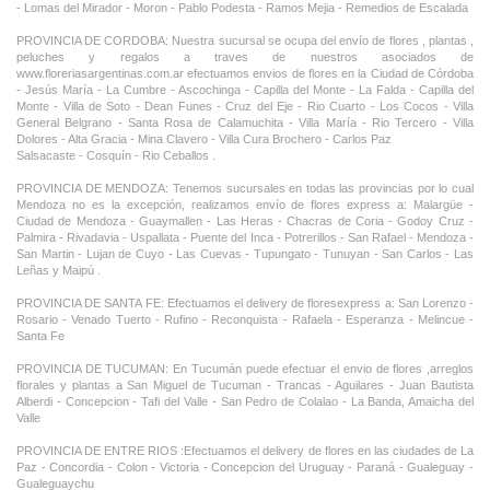
- Lomas del Mirador - Moron - Pablo Podesta - Ramos Mejia - Remedios de Escalada
PROVINCIA DE CORDOBA: Nuestra sucursal se ocupa del envío de flores , plantas ,
peluches y regalos a traves de nuestros asociados de
www.floreriasargentinas.com.ar efectuamos envios de flores en la Ciudad de Córdoba
- Jesús María - La Cumbre - Ascochinga - Capilla del Monte - La Falda - Capilla del
Monte - Villa de Soto - Dean Funes - Cruz del Eje - Rio Cuarto - Los Cocos - Villa
General Belgrano - Santa Rosa de Calamuchita - Villa María - Rio Tercero - Villa
Dolores - Alta Gracia - Mina Clavero - Villa Cura Brochero - Carlos Paz
Salsacaste - Cosquín - Rio Ceballos .
PROVINCIA DE MENDOZA: Tenemos sucursales en todas las provincias por lo cual
Mendoza no es la excepción, realizamos envío de flores express a: Malargüe -
Ciudad de Mendoza - Guaymallen - Las Heras - Chacras de Coria - Godoy Cruz -
Palmira - Rivadavia - Uspallata - Puente del Inca - Potrerillos - San Rafael - Mendoza -
San Martin - Lujan de Cuyo - Las Cuevas - Tupungato - Tunuyan - San Carlos - Las
Leñas y Maipú .
PROVINCIA DE SANTA FE: Efectuamos el delivery de floresexpress a: San Lorenzo -
Rosario - Venado Tuerto - Rufino - Reconquista - Rafaela - Esperanza - Melincue -
Santa Fe
PROVINCIA DE TUCUMAN: En Tucumán puede efectuar el envio de flores ,arreglos
florales y plantas a San Miguel de Tucuman - Trancas - Aguilares - Juan Bautista
Alberdi - Concepcion - Tafi del Valle - San Pedro de Colalao - La Banda, Amaicha del
Valle
PROVINCIA DE ENTRE RIOS :Efectuamos el delivery de flores en las ciudades de La
Paz - Concordia - Colon - Victoria - Concepcion del Uruguay - Paraná - Gualeguay -
Gualeguaychu