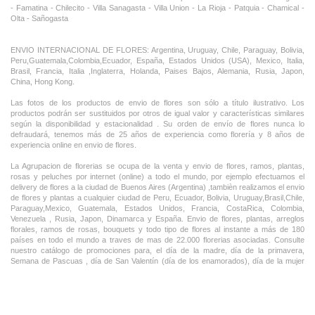
- Famatina - Chilecito - Villa Sanagasta - Villa Union - La Rioja - Patquia - Chamical -
Olta - Sañogasta
ENVIO INTERNACIONAL DE FLORES: Argentina, Uruguay, Chile, Paraguay, Bolivia,
Peru,Guatemala,Colombia,Ecuador, España, Estados Unidos (USA), Mexico, Italia,
Brasil, Francia, Italia ,Inglaterra, Holanda, Paises Bajos, Alemania, Rusia, Japon,
China, Hong Kong.
Las fotos de los productos de envio de flores son sólo a título ilustrativo. Los
productos podrán ser sustituidos por otros de igual valor y características similares
según la disponibilidad y estacionalidad . Su orden de envío de flores nunca lo
defraudará, tenemos más de 25 años de experiencia como florería y 8 años de
experiencia online en envio de flores.
La Agrupacion de florerias se ocupa de la venta y envio de flores, ramos, plantas,
rosas y peluches por internet (online) a todo el mundo, por ejemplo efectuamos el
delivery de flores a la ciudad de Buenos Aires (Argentina) ,tambièn realizamos el envio
de flores y plantas a cualquier ciudad de Peru, Ecuador, Bolivia, Uruguay,Brasil,Chile,
Paraguay,Mexico, Guatemala, Estados Unidos, Francia, CostaRica, Colombia,
Venezuela , Rusia, Japon, Dinamarca y España. Envio de flores, plantas, arreglos
florales, ramos de rosas, bouquets y todo tipo de flores al instante a más de 180
países en todo el mundo a traves de mas de 22.000 florerias asociadas. Consulte
nuestro catálogo de promociones para, el día de la madre, día de la primavera,
Semana de Pascuas , día de San Valentín (día de los enamorados), día de la mujer
,Dia de la Tia, Dia del Padre, Dia de la Novia ,Dia del Matrimonio y nuestras ofertas
permanentes de ramos de flores, rosas ,arreglos florales y plantas combinados con
vino ,champagne, chocolates,peluches,globos,bombones ideal para todas las
ocasiones, cumpleaños, nacimientos, aniversarios e inauguraciones.