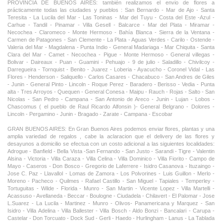
PROVINCIA DE BUENOS AIRES: también realizamos el envio de flores a
prácticamente todas las ciudades y pueblos : San Bernardo - Mar de Ajo - Santa
Teresita - La Lucila del Mar - Las Toninas - Mar del Tuyu - Costa del Este -Azul -
Carhue - Tandil - Pinamar - Villa Gesell - Balcarce - Mar del Plata - Miramar -
Necochea - Claromeco - Monte Hermoso - Bahía Blanca - Sierra de la Ventana -
Carmen de Patagones - San Clemente - La Plata - Aguas Verdes - Carilo - Ostende -
Valeria del Mar - Magdalena - Punta Indio - General Madariaga - Mar Chiquita - Santa
Clara del Mar - Camet - Necochea - Pigue - Monte Hermoso - General villegas -
Bolivar - Daireaux - Puan - Guamini - Pehuajo - 9 de julio - Saladillo - Chivilcoy -
Darregueira - Tornquist - Benito - Juarez - Loberia - Ayacucho - Coronel Vidal - Las
Flores - Henderson - Saliquello - Carlos Casares - Chacabuco - San Andres de Giles
- Junin - General Pinto - Lincoln - Roque Perez - Baradero - Berisso - Vedia - Punta
alta - Tres Arroyos - Quequen - General Conesa - Maipu - Rauch - Rojas - Salto - San
Nicolas - San Pedro - Campana - San Antonio de Areco - Junin - Lujan - Lobos -
Chascomus ( el pueblo de Raul Ricardo Alfonsin )- General Belgrano - Dolores -
Lincoln - Pergamino - Junin - Bragado - Zarate - Campana - Escobar
GRAN BUENOS AIRES: En Gran Buenos Aires podemos enviar flores, plantas y una
amplia variedad de regalos , cabe la aclaracion que el delivery de las flores y
desayunos a domicilio se efectua con un costo adicional a las siguientes localidades:
Adrogue - Banfield - Bella Vista -San Fernando - San Justo - Sarandi - Tigre - Valentin
Alsina - Victoria - Villa Caraza - Villa Celina - Villa Dominico - Villa Fiorito - Campo de
Mayo - Caseros - Don Bosco - Gregorio de Laferrere - Isidro Casanova - Ituzaingo -
Jose C. Paz - Llavallol - Lomas de Zamora - Los Polvorines - Luis Guillon - Merlo -
Moreno - Pacheco - Quilmes - Rafael Castillo - San Miguel - Tapiales - Temperley -
Tortuguitas - Wilde - Florida - Munro - San Martin - Vicente Lopez - Villa Martelli -
Acassuso - Avellaneda - Beccar - Boulogne - Ciudadela - Chilavert - El Palomar - Jose
L.Suarez - La Lucila - Martinez - Munro - Olivos- Panamericana y Marquez - San
Isidro - Villa Adelina - Villa Ballester - Villa Bosch - Aldo Bonzi - Bancalari - Carupa -
Castelar - Don Torcuato - Dock Sud - Gerli - Haedo - Hurlingham - Lanus - La Tablada