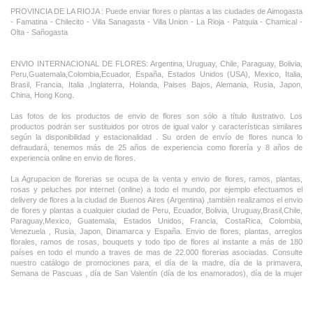
PROVINCIA DE LA RIOJA : Puede enviar flores o plantas a las ciudades de Aimogasta
- Famatina - Chilecito - Villa Sanagasta - Villa Union - La Rioja - Patquia - Chamical -
Olta - Sañogasta
ENVIO INTERNACIONAL DE FLORES: Argentina, Uruguay, Chile, Paraguay, Bolivia,
Peru,Guatemala,Colombia,Ecuador, España, Estados Unidos (USA), Mexico, Italia,
Brasil, Francia, Italia ,Inglaterra, Holanda, Paises Bajos, Alemania, Rusia, Japon,
China, Hong Kong.
Las fotos de los productos de envio de flores son sólo a título ilustrativo. Los
productos podrán ser sustituidos por otros de igual valor y características similares
según la disponibilidad y estacionalidad . Su orden de envío de flores nunca lo
defraudará, tenemos más de 25 años de experiencia como florería y 8 años de
experiencia online en envio de flores.
La Agrupacion de florerias se ocupa de la venta y envio de flores, ramos, plantas,
rosas y peluches por internet (online) a todo el mundo, por ejemplo efectuamos el
delivery de flores a la ciudad de Buenos Aires (Argentina) ,tambièn realizamos el envio
de flores y plantas a cualquier ciudad de Peru, Ecuador, Bolivia, Uruguay,Brasil,Chile,
Paraguay,Mexico, Guatemala, Estados Unidos, Francia, CostaRica, Colombia,
Venezuela , Rusia, Japon, Dinamarca y España. Envio de flores, plantas, arreglos
florales, ramos de rosas, bouquets y todo tipo de flores al instante a más de 180
países en todo el mundo a traves de mas de 22.000 florerias asociadas. Consulte
nuestro catálogo de promociones para, el día de la madre, día de la primavera,
Semana de Pascuas , día de San Valentín (día de los enamorados), día de la mujer
,Dia de la Tia, Dia del Padre, Dia de la Novia ,Dia del Matrimonio y nuestras ofertas
permanentes de ramos de flores, rosas ,arreglos florales y plantas combinados con
vino ,champagne, chocolates,peluches,globos,bombones ideal para todas las