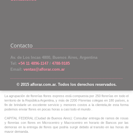
Contacto
Av. de Los Incas 4800, Buenos Aires, Argentina
Tel:
+54 11 4896-1147
/
4788-9185
Email:
ventas@aflorar.com.ar
© 2015 aflorar.com.ar. Todos los derechos reservados.
La agrupación de florerías flores express está compuesta por 250 florerías en todo el
territorio de la República Argentina, y más de 2200 Florerias colegas en 180 países, a
fin de brindarle un excelente servicio y menores costos a la clientela,de esta forma
podemos enviar flores en pocas horas a casi todo el mundo .
CAPITAL FEDERAL (Ciudad de Buenos Aires): Consultar entrega de ramos de rosas
y florerias con flores en Microcentro y Macrocentro en horario de Bancos por las
demoras en la entrega de flores que podria surgir debido al transito en las horas de
mayor demanda.