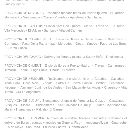
Gualeguaychu
PROVINCIA DE MISIONES : Podemos mandar flores en Puerto Iguazu - El Dorado -
Montecarlo - San Ignacio - Obera - Posadas - Apostoles - San Javier
PROVINCIA DE SAN LUIS : Enviar flores en Quines - Merlo - Trapiche - La Toma -
Villa Mercedes - El Volcan - San Luis - Villa del Carmen
PROVINCIA DE CORRIENTES : Envio de flores a Santo Tomé - Bella Vista -
Corrientes - Paso De la Patria - Itati - Mercedes - Goya - Yapeyu - Paso de Los libres
- Curuzu Cuatia
PROVINCIA DEL CHACO : Delivery de flores y plantas a Saenz Peña - Resistencia
PROVINCIA DE CHUBUT : Envio de flores a Puerto Madryn - Trelew - Camarones -
Trevelin - Esquel - Lago Puelo - Cholila - El Maiten
PROVINCIA DE NEUQUEN : Realizamos el envio de flores a Copahue - Caviahue -
Anda Collo - Chos Malal - Zapala - Cutral Co - Plaza Huincul - Plottier - Centenario -
Neuquen - Alumine - Junin de los Andes - San Martin de los Andes - Chapelco - Villa
Traful - Villa La Angostura
PROVINCIA DE JUJUY : Efectuamos el envio de flores a La Quiaca - Casabindo -
Susques - Tilcara - - Purmamarca - San Salvador De Jujuy - Ciudad Libertador San
Martin - Humahuaca - Palpala - El Carmen
PROVINCIA DE LA PAMPA : A traves de nuestras florerias asociadas realizamos el
delivery de flores , plantas y regalos en General Pico - Intendente Alvear - Guatrache
- 25 de Mayo - San Rosa - Eduardo Castex - General Acha