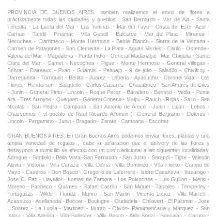
PROVINCIA DE BUENOS AIRES: también realizamos el envio de flores a
prácticamente todas las ciudades y pueblos : San Bernardo - Mar de Ajo - Santa
Teresita - La Lucila del Mar - Las Toninas - Mar del Tuyu - Costa del Este -Azul -
Carhue - Tandil - Pinamar - Villa Gesell - Balcarce - Mar del Plata - Miramar -
Necochea - Claromeco - Monte Hermoso - Bahía Blanca - Sierra de la Ventana -
Carmen de Patagones - San Clemente - La Plata - Aguas Verdes - Carilo - Ostende -
Valeria del Mar - Magdalena - Punta Indio - General Madariaga - Mar Chiquita - Santa
Clara del Mar - Camet - Necochea - Pigue - Monte Hermoso - General villegas -
Bolivar - Daireaux - Puan - Guamini - Pehuajo - 9 de julio - Saladillo - Chivilcoy -
Darregueira - Tornquist - Benito - Juarez - Loberia - Ayacucho - Coronel Vidal - Las
Flores - Henderson - Saliquello - Carlos Casares - Chacabuco - San Andres de Giles
- Junin - General Pinto - Lincoln - Roque Perez - Baradero - Berisso - Vedia - Punta
alta - Tres Arroyos - Quequen - General Conesa - Maipu - Rauch - Rojas - Salto - San
Nicolas - San Pedro - Campana - San Antonio de Areco - Junin - Lujan - Lobos -
Chascomus ( el pueblo de Raul Ricardo Alfonsin )- General Belgrano - Dolores -
Lincoln - Pergamino - Junin - Bragado - Zarate - Campana - Escobar
GRAN BUENOS AIRES: En Gran Buenos Aires podemos enviar flores, plantas y una
amplia variedad de regalos , cabe la aclaracion que el delivery de las flores y
desayunos a domicilio se efectua con un costo adicional a las siguientes localidades:
Adrogue - Banfield - Bella Vista -San Fernando - San Justo - Sarandi - Tigre - Valentin
Alsina - Victoria - Villa Caraza - Villa Celina - Villa Dominico - Villa Fiorito - Campo de
Mayo - Caseros - Don Bosco - Gregorio de Laferrere - Isidro Casanova - Ituzaingo -
Jose C. Paz - Llavallol - Lomas de Zamora - Los Polvorines - Luis Guillon - Merlo -
Moreno - Pacheco - Quilmes - Rafael Castillo - San Miguel - Tapiales - Temperley -
Tortuguitas - Wilde - Florida - Munro - San Martin - Vicente Lopez - Villa Martelli -
Acassuso - Avellaneda - Beccar - Boulogne - Ciudadela - Chilavert - El Palomar - Jose
L.Suarez - La Lucila - Martinez - Munro - Olivos- Panamericana y Marquez - San
Isidro - Villa Adelina - Villa Ballester - Villa Bosch - Aldo Bonzi - Bancalari - Carupa -