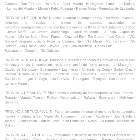
Castelar - Don Torcuato - Dock Sud - Gerli - Haedo - Hurlingham - Lanus - La Tablada
- Lomas del Mirador - Moron - Pablo Podesta - Ramos Mejia - Remedios de Escalada
PROVINCIA DE CORDOBA: Nuestra sucursal se ocupa del envío de flores , plantas ,
peluches y regalos a traves de nuestros asociados de
www.floreriasargentinas.com.ar efectuamos envios de flores en la Ciudad de Córdoba
- Jesús María - La Cumbre - Ascochinga - Capilla del Monte - La Falda - Capilla del
Monte - Villa de Soto - Dean Funes - Cruz del Eje - Rio Cuarto - Los Cocos - Villa
General Belgrano - Santa Rosa de Calamuchita - Villa María - Rio Tercero - Villa
Dolores - Alta Gracia - Mina Clavero - Villa Cura Brochero - Carlos Paz
Salsacaste - Cosquín - Rio Ceballos .
PROVINCIA DE MENDOZA: Tenemos sucursales en todas las provincias por lo cual
Mendoza no es la excepción, realizamos envío de flores express a: Malargüe -
Ciudad de Mendoza - Guaymallen - Las Heras - Chacras de Coria - Godoy Cruz -
Palmira - Rivadavia - Uspallata - Puente del Inca - Potrerillos - San Rafael - Mendoza -
San Martin - Lujan de Cuyo - Las Cuevas - Tupungato - Tunuyan - San Carlos - Las
Leñas y Maipú .
PROVINCIA DE SANTA FE: Efectuamos el delivery de floresexpress a: San Lorenzo -
Rosario - Venado Tuerto - Rufino - Reconquista - Rafaela - Esperanza - Melincue -
Santa Fe
PROVINCIA DE TUCUMAN: En Tucumán puede efectuar el envio de flores ,arreglos
florales y plantas a San Miguel de Tucuman - Trancas - Aguilares - Juan Bautista
Alberdi - Concepcion - Tafi del Valle - San Pedro de Colalao - La Banda, Amaicha del
Valle
PROVINCIA DE ENTRE RIOS :Efectuamos el delivery de flores en las ciudades de La
Paz - Concordia - Colon - Victoria - Concepcion del Uruguay - Paraná - Gualeguay -