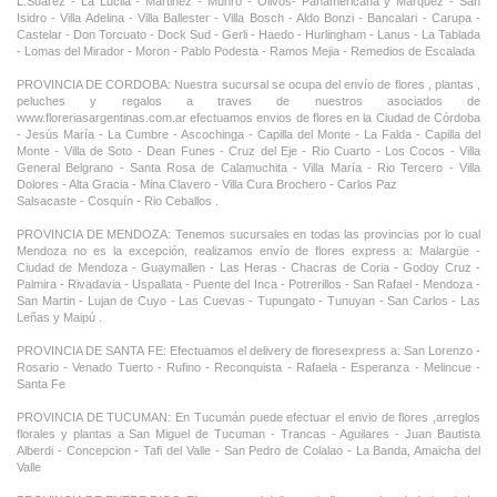
L.Suarez - La Lucila - Martinez - Munro - Olivos- Panamericana y Marquez - San
Isidro - Villa Adelina - Villa Ballester - Villa Bosch - Aldo Bonzi - Bancalari - Carupa -
Castelar - Don Torcuato - Dock Sud - Gerli - Haedo - Hurlingham - Lanus - La Tablada
- Lomas del Mirador - Moron - Pablo Podesta - Ramos Mejia - Remedios de Escalada
PROVINCIA DE CORDOBA: Nuestra sucursal se ocupa del envío de flores , plantas ,
peluches y regalos a traves de nuestros asociados de
www.floreriasargentinas.com.ar efectuamos envios de flores en la Ciudad de Córdoba
- Jesús María - La Cumbre - Ascochinga - Capilla del Monte - La Falda - Capilla del
Monte - Villa de Soto - Dean Funes - Cruz del Eje - Rio Cuarto - Los Cocos - Villa
General Belgrano - Santa Rosa de Calamuchita - Villa María - Rio Tercero - Villa
Dolores - Alta Gracia - Mina Clavero - Villa Cura Brochero - Carlos Paz
Salsacaste - Cosquín - Rio Ceballos .
PROVINCIA DE MENDOZA: Tenemos sucursales en todas las provincias por lo cual
Mendoza no es la excepción, realizamos envío de flores express a: Malargüe -
Ciudad de Mendoza - Guaymallen - Las Heras - Chacras de Coria - Godoy Cruz -
Palmira - Rivadavia - Uspallata - Puente del Inca - Potrerillos - San Rafael - Mendoza -
San Martin - Lujan de Cuyo - Las Cuevas - Tupungato - Tunuyan - San Carlos - Las
Leñas y Maipú .
PROVINCIA DE SANTA FE: Efectuamos el delivery de floresexpress a: San Lorenzo -
Rosario - Venado Tuerto - Rufino - Reconquista - Rafaela - Esperanza - Melincue -
Santa Fe
PROVINCIA DE TUCUMAN: En Tucumán puede efectuar el envio de flores ,arreglos
florales y plantas a San Miguel de Tucuman - Trancas - Aguilares - Juan Bautista
Alberdi - Concepcion - Tafi del Valle - San Pedro de Colalao - La Banda, Amaicha del
Valle