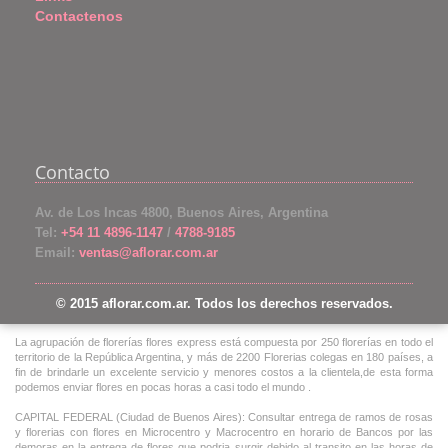
Contactenos
Contacto
Av. de Los Incas 4800, Buenos Aires, Argentina
Tel:
+54 11 4896-1147
/
4788-9185
Email:
ventas@aflorar.com.ar
© 2015 aflorar.com.ar. Todos los derechos reservados.
La agrupación de florerías flores express está compuesta por 250 florerías en todo el
territorio de la República Argentina, y más de 2200 Florerias colegas en 180 países, a
fin de brindarle un excelente servicio y menores costos a la clientela,de esta forma
podemos enviar flores en pocas horas a casi todo el mundo .
CAPITAL FEDERAL (Ciudad de Buenos Aires): Consultar entrega de ramos de rosas
y florerias con flores en Microcentro y Macrocentro en horario de Bancos por las
demoras en la entrega de flores que podria surgir debido al transito en las horas de