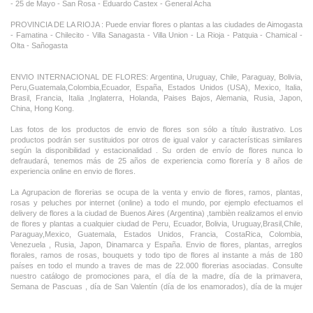
- 25 de Mayo - San Rosa - Eduardo Castex - General Acha
PROVINCIA DE LA RIOJA : Puede enviar flores o plantas a las ciudades de Aimogasta
- Famatina - Chilecito - Villa Sanagasta - Villa Union - La Rioja - Patquia - Chamical -
Olta - Sañogasta
ENVIO INTERNACIONAL DE FLORES: Argentina, Uruguay, Chile, Paraguay, Bolivia,
Peru,Guatemala,Colombia,Ecuador, España, Estados Unidos (USA), Mexico, Italia,
Brasil, Francia, Italia ,Inglaterra, Holanda, Paises Bajos, Alemania, Rusia, Japon,
China, Hong Kong.
Las fotos de los productos de envio de flores son sólo a título ilustrativo. Los
productos podrán ser sustituidos por otros de igual valor y características similares
según la disponibilidad y estacionalidad . Su orden de envío de flores nunca lo
defraudará, tenemos más de 25 años de experiencia como florería y 8 años de
experiencia online en envio de flores.
La Agrupacion de florerias se ocupa de la venta y envio de flores, ramos, plantas,
rosas y peluches por internet (online) a todo el mundo, por ejemplo efectuamos el
delivery de flores a la ciudad de Buenos Aires (Argentina) ,tambièn realizamos el envio
de flores y plantas a cualquier ciudad de Peru, Ecuador, Bolivia, Uruguay,Brasil,Chile,
Paraguay,Mexico, Guatemala, Estados Unidos, Francia, CostaRica, Colombia,
Venezuela , Rusia, Japon, Dinamarca y España. Envio de flores, plantas, arreglos
florales, ramos de rosas, bouquets y todo tipo de flores al instante a más de 180
países en todo el mundo a traves de mas de 22.000 florerias asociadas. Consulte
nuestro catálogo de promociones para, el día de la madre, día de la primavera,
Semana de Pascuas , día de San Valentín (día de los enamorados), día de la mujer
,Dia de la Tia, Dia del Padre, Dia de la Novia ,Dia del Matrimonio y nuestras ofertas
permanentes de ramos de flores, rosas ,arreglos florales y plantas combinados con