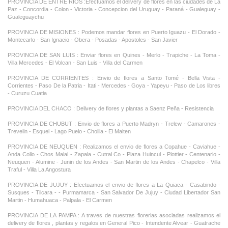
PROVINCIA DE ENTRE RIOS :Efectuamos el delivery de flores en las ciudades de La
Paz - Concordia - Colon - Victoria - Concepcion del Uruguay - Paraná - Gualeguay -
Gualeguaychu
PROVINCIA DE MISIONES : Podemos mandar flores en Puerto Iguazu - El Dorado -
Montecarlo - San Ignacio - Obera - Posadas - Apostoles - San Javier
PROVINCIA DE SAN LUIS : Enviar flores en Quines - Merlo - Trapiche - La Toma -
Villa Mercedes - El Volcan - San Luis - Villa del Carmen
PROVINCIA DE CORRIENTES : Envio de flores a Santo Tomé - Bella Vista -
Corrientes - Paso De la Patria - Itati - Mercedes - Goya - Yapeyu - Paso de Los libres
- Curuzu Cuatia
PROVINCIA DEL CHACO : Delivery de flores y plantas a Saenz Peña - Resistencia
PROVINCIA DE CHUBUT : Envio de flores a Puerto Madryn - Trelew - Camarones -
Trevelin - Esquel - Lago Puelo - Cholila - El Maiten
PROVINCIA DE NEUQUEN : Realizamos el envio de flores a Copahue - Caviahue -
Anda Collo - Chos Malal - Zapala - Cutral Co - Plaza Huincul - Plottier - Centenario -
Neuquen - Alumine - Junin de los Andes - San Martin de los Andes - Chapelco - Villa
Traful - Villa La Angostura
PROVINCIA DE JUJUY : Efectuamos el envio de flores a La Quiaca - Casabindo -
Susques - Tilcara - - Purmamarca - San Salvador De Jujuy - Ciudad Libertador San
Martin - Humahuaca - Palpala - El Carmen
PROVINCIA DE LA PAMPA : A traves de nuestras florerias asociadas realizamos el
delivery de flores , plantas y regalos en General Pico - Intendente Alvear - Guatrache