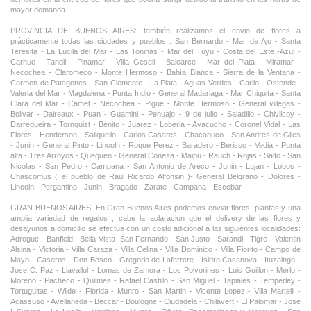
mayor demanda.
PROVINCIA DE BUENOS AIRES: también realizamos el envio de flores a
prácticamente todas las ciudades y pueblos : San Bernardo - Mar de Ajo - Santa
Teresita - La Lucila del Mar - Las Toninas - Mar del Tuyu - Costa del Este -Azul -
Carhue - Tandil - Pinamar - Villa Gesell - Balcarce - Mar del Plata - Miramar -
Necochea - Claromeco - Monte Hermoso - Bahía Blanca - Sierra de la Ventana -
Carmen de Patagones - San Clemente - La Plata - Aguas Verdes - Carilo - Ostende -
Valeria del Mar - Magdalena - Punta Indio - General Madariaga - Mar Chiquita - Santa
Clara del Mar - Camet - Necochea - Pigue - Monte Hermoso - General villegas -
Bolivar - Daireaux - Puan - Guamini - Pehuajo - 9 de julio - Saladillo - Chivilcoy -
Darregueira - Tornquist - Benito - Juarez - Loberia - Ayacucho - Coronel Vidal - Las
Flores - Henderson - Saliquello - Carlos Casares - Chacabuco - San Andres de Giles
- Junin - General Pinto - Lincoln - Roque Perez - Baradero - Berisso - Vedia - Punta
alta - Tres Arroyos - Quequen - General Conesa - Maipu - Rauch - Rojas - Salto - San
Nicolas - San Pedro - Campana - San Antonio de Areco - Junin - Lujan - Lobos -
Chascomus ( el pueblo de Raul Ricardo Alfonsin )- General Belgrano - Dolores -
Lincoln - Pergamino - Junin - Bragado - Zarate - Campana - Escobar
GRAN BUENOS AIRES: En Gran Buenos Aires podemos enviar flores, plantas y una
amplia variedad de regalos , cabe la aclaracion que el delivery de las flores y
desayunos a domicilio se efectua con un costo adicional a las siguientes localidades:
Adrogue - Banfield - Bella Vista -San Fernando - San Justo - Sarandi - Tigre - Valentin
Alsina - Victoria - Villa Caraza - Villa Celina - Villa Dominico - Villa Fiorito - Campo de
Mayo - Caseros - Don Bosco - Gregorio de Laferrere - Isidro Casanova - Ituzaingo -
Jose C. Paz - Llavallol - Lomas de Zamora - Los Polvorines - Luis Guillon - Merlo -
Moreno - Pacheco - Quilmes - Rafael Castillo - San Miguel - Tapiales - Temperley -
Tortuguitas - Wilde - Florida - Munro - San Martin - Vicente Lopez - Villa Martelli -
Acassuso - Avellaneda - Beccar - Boulogne - Ciudadela - Chilavert - El Palomar - Jose