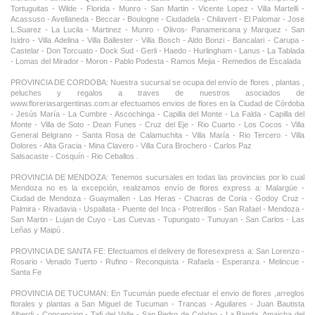
Tortuguitas - Wilde - Florida - Munro - San Martin - Vicente Lopez - Villa Martelli -
Acassuso - Avellaneda - Beccar - Boulogne - Ciudadela - Chilavert - El Palomar - Jose
L.Suarez - La Lucila - Martinez - Munro - Olivos- Panamericana y Marquez - San
Isidro - Villa Adelina - Villa Ballester - Villa Bosch - Aldo Bonzi - Bancalari - Carupa -
Castelar - Don Torcuato - Dock Sud - Gerli - Haedo - Hurlingham - Lanus - La Tablada
- Lomas del Mirador - Moron - Pablo Podesta - Ramos Mejia - Remedios de Escalada
PROVINCIA DE CORDOBA: Nuestra sucursal se ocupa del envío de flores , plantas ,
peluches y regalos a traves de nuestros asociados de
www.floreriasargentinas.com.ar efectuamos envios de flores en la Ciudad de Córdoba
- Jesús María - La Cumbre - Ascochinga - Capilla del Monte - La Falda - Capilla del
Monte - Villa de Soto - Dean Funes - Cruz del Eje - Rio Cuarto - Los Cocos - Villa
General Belgrano - Santa Rosa de Calamuchita - Villa María - Rio Tercero - Villa
Dolores - Alta Gracia - Mina Clavero - Villa Cura Brochero - Carlos Paz
Salsacaste - Cosquín - Rio Ceballos .
PROVINCIA DE MENDOZA: Tenemos sucursales en todas las provincias por lo cual
Mendoza no es la excepción, realizamos envío de flores express a: Malargüe -
Ciudad de Mendoza - Guaymallen - Las Heras - Chacras de Coria - Godoy Cruz -
Palmira - Rivadavia - Uspallata - Puente del Inca - Potrerillos - San Rafael - Mendoza -
San Martin - Lujan de Cuyo - Las Cuevas - Tupungato - Tunuyan - San Carlos - Las
Leñas y Maipú .
PROVINCIA DE SANTA FE: Efectuamos el delivery de floresexpress a: San Lorenzo -
Rosario - Venado Tuerto - Rufino - Reconquista - Rafaela - Esperanza - Melincue -
Santa Fe
PROVINCIA DE TUCUMAN: En Tucumán puede efectuar el envio de flores ,arreglos
florales y plantas a San Miguel de Tucuman - Trancas - Aguilares - Juan Bautista
Alberdi - Concepcion - Tafi del Valle - San Pedro de Colalao - La Banda, Amaicha del