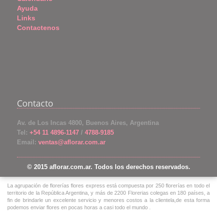
Ayuda
Links
Contactenos
Contacto
Av. de Los Incas 4800, Buenos Aires, Argentina
Tel:
+54 11 4896-1147
/
4788-9185
Email:
ventas@aflorar.com.ar
© 2015 aflorar.com.ar. Todos los derechos reservados.
La agrupación de florerías flores express está compuesta por 250 florerías en todo el
territorio de la República Argentina, y más de 2200 Florerias colegas en 180 países, a
fin de brindarle un excelente servicio y menores costos a la clientela,de esta forma
podemos enviar flores en pocas horas a casi todo el mundo .