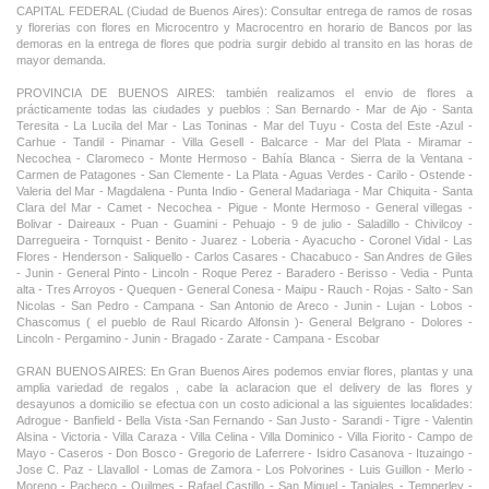
CAPITAL FEDERAL (Ciudad de Buenos Aires): Consultar entrega de ramos de rosas
y florerias con flores en Microcentro y Macrocentro en horario de Bancos por las
demoras en la entrega de flores que podria surgir debido al transito en las horas de
mayor demanda.
PROVINCIA DE BUENOS AIRES: también realizamos el envio de flores a
prácticamente todas las ciudades y pueblos : San Bernardo - Mar de Ajo - Santa
Teresita - La Lucila del Mar - Las Toninas - Mar del Tuyu - Costa del Este -Azul -
Carhue - Tandil - Pinamar - Villa Gesell - Balcarce - Mar del Plata - Miramar -
Necochea - Claromeco - Monte Hermoso - Bahía Blanca - Sierra de la Ventana -
Carmen de Patagones - San Clemente - La Plata - Aguas Verdes - Carilo - Ostende -
Valeria del Mar - Magdalena - Punta Indio - General Madariaga - Mar Chiquita - Santa
Clara del Mar - Camet - Necochea - Pigue - Monte Hermoso - General villegas -
Bolivar - Daireaux - Puan - Guamini - Pehuajo - 9 de julio - Saladillo - Chivilcoy -
Darregueira - Tornquist - Benito - Juarez - Loberia - Ayacucho - Coronel Vidal - Las
Flores - Henderson - Saliquello - Carlos Casares - Chacabuco - San Andres de Giles
- Junin - General Pinto - Lincoln - Roque Perez - Baradero - Berisso - Vedia - Punta
alta - Tres Arroyos - Quequen - General Conesa - Maipu - Rauch - Rojas - Salto - San
Nicolas - San Pedro - Campana - San Antonio de Areco - Junin - Lujan - Lobos -
Chascomus ( el pueblo de Raul Ricardo Alfonsin )- General Belgrano - Dolores -
Lincoln - Pergamino - Junin - Bragado - Zarate - Campana - Escobar
GRAN BUENOS AIRES: En Gran Buenos Aires podemos enviar flores, plantas y una
amplia variedad de regalos , cabe la aclaracion que el delivery de las flores y
desayunos a domicilio se efectua con un costo adicional a las siguientes localidades:
Adrogue - Banfield - Bella Vista -San Fernando - San Justo - Sarandi - Tigre - Valentin
Alsina - Victoria - Villa Caraza - Villa Celina - Villa Dominico - Villa Fiorito - Campo de
Mayo - Caseros - Don Bosco - Gregorio de Laferrere - Isidro Casanova - Ituzaingo -
Jose C. Paz - Llavallol - Lomas de Zamora - Los Polvorines - Luis Guillon - Merlo -
Moreno - Pacheco - Quilmes - Rafael Castillo - San Miguel - Tapiales - Temperley -