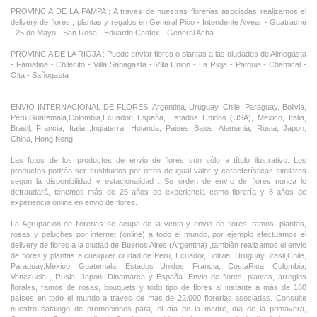
PROVINCIA DE LA PAMPA : A traves de nuestras florerias asociadas realizamos el
delivery de flores , plantas y regalos en General Pico - Intendente Alvear - Guatrache
- 25 de Mayo - San Rosa - Eduardo Castex - General Acha
PROVINCIA DE LA RIOJA : Puede enviar flores o plantas a las ciudades de Aimogasta
- Famatina - Chilecito - Villa Sanagasta - Villa Union - La Rioja - Patquia - Chamical -
Olta - Sañogasta
ENVIO INTERNACIONAL DE FLORES: Argentina, Uruguay, Chile, Paraguay, Bolivia,
Peru,Guatemala,Colombia,Ecuador, España, Estados Unidos (USA), Mexico, Italia,
Brasil, Francia, Italia ,Inglaterra, Holanda, Paises Bajos, Alemania, Rusia, Japon,
China, Hong Kong.
Las fotos de los productos de envio de flores son sólo a título ilustrativo. Los
productos podrán ser sustituidos por otros de igual valor y características similares
según la disponibilidad y estacionalidad . Su orden de envío de flores nunca lo
defraudará, tenemos más de 25 años de experiencia como florería y 8 años de
experiencia online en envio de flores.
La Agrupacion de florerias se ocupa de la venta y envio de flores, ramos, plantas,
rosas y peluches por internet (online) a todo el mundo, por ejemplo efectuamos el
delivery de flores a la ciudad de Buenos Aires (Argentina) ,tambièn realizamos el envio
de flores y plantas a cualquier ciudad de Peru, Ecuador, Bolivia, Uruguay,Brasil,Chile,
Paraguay,Mexico, Guatemala, Estados Unidos, Francia, CostaRica, Colombia,
Venezuela , Rusia, Japon, Dinamarca y España. Envio de flores, plantas, arreglos
florales, ramos de rosas, bouquets y todo tipo de flores al instante a más de 180
países en todo el mundo a traves de mas de 22.000 florerias asociadas. Consulte
nuestro catálogo de promociones para, el día de la madre, día de la primavera,