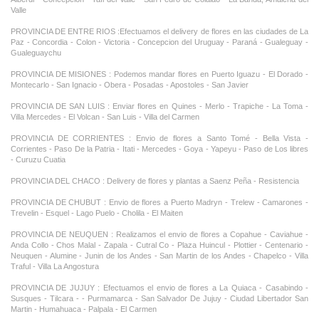
Valle
PROVINCIA DE ENTRE RIOS :Efectuamos el delivery de flores en las ciudades de La
Paz - Concordia - Colon - Victoria - Concepcion del Uruguay - Paraná - Gualeguay -
Gualeguaychu
PROVINCIA DE MISIONES : Podemos mandar flores en Puerto Iguazu - El Dorado -
Montecarlo - San Ignacio - Obera - Posadas - Apostoles - San Javier
PROVINCIA DE SAN LUIS : Enviar flores en Quines - Merlo - Trapiche - La Toma -
Villa Mercedes - El Volcan - San Luis - Villa del Carmen
PROVINCIA DE CORRIENTES : Envio de flores a Santo Tomé - Bella Vista -
Corrientes - Paso De la Patria - Itati - Mercedes - Goya - Yapeyu - Paso de Los libres
- Curuzu Cuatia
PROVINCIA DEL CHACO : Delivery de flores y plantas a Saenz Peña - Resistencia
PROVINCIA DE CHUBUT : Envio de flores a Puerto Madryn - Trelew - Camarones -
Trevelin - Esquel - Lago Puelo - Cholila - El Maiten
PROVINCIA DE NEUQUEN : Realizamos el envio de flores a Copahue - Caviahue -
Anda Collo - Chos Malal - Zapala - Cutral Co - Plaza Huincul - Plottier - Centenario -
Neuquen - Alumine - Junin de los Andes - San Martin de los Andes - Chapelco - Villa
Traful - Villa La Angostura
PROVINCIA DE JUJUY : Efectuamos el envio de flores a La Quiaca - Casabindo -
Susques - Tilcara - - Purmamarca - San Salvador De Jujuy - Ciudad Libertador San
Martin - Humahuaca - Palpala - El Carmen