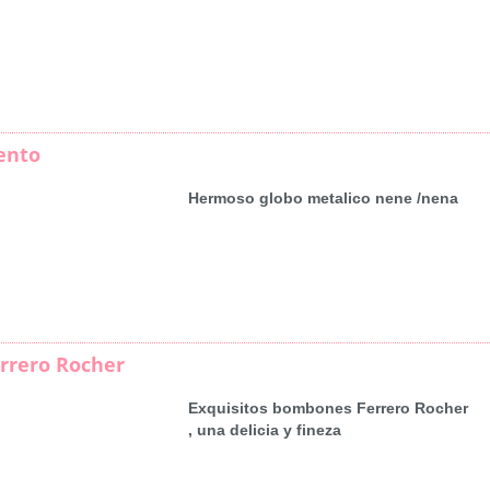
ento
Hermoso globo metalico nene /nena
rrero Rocher
Exquisitos bombones Ferrero Rocher
, una delicia y fineza