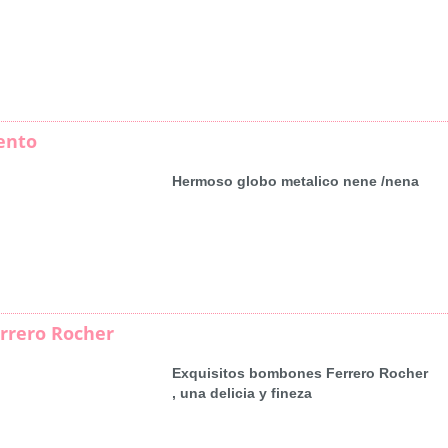
ento
Hermoso globo metalico nene /nena
rrero Rocher
Exquisitos bombones Ferrero Rocher
, una delicia y fineza