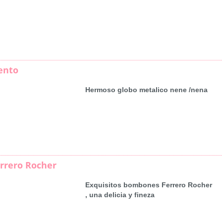
ento
Hermoso globo metalico nene /nena
rrero Rocher
Exquisitos bombones Ferrero Rocher
, una delicia y fineza