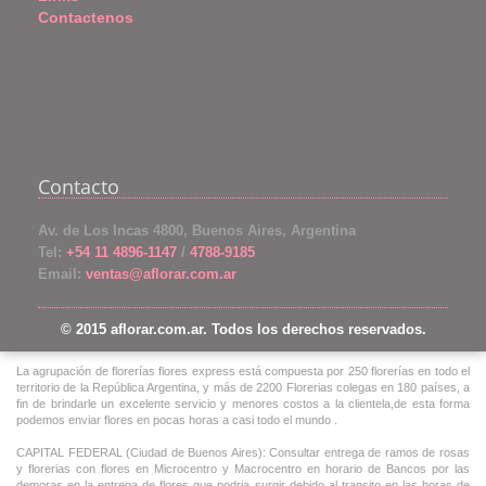
Contactenos
Contacto
Av. de Los Incas 4800, Buenos Aires, Argentina
Tel:
+54 11 4896-1147
/
4788-9185
Email:
ventas@aflorar.com.ar
© 2015 aflorar.com.ar. Todos los derechos reservados.
La agrupación de florerías flores express está compuesta por 250 florerías en todo el
territorio de la República Argentina, y más de 2200 Florerias colegas en 180 países, a
fin de brindarle un excelente servicio y menores costos a la clientela,de esta forma
podemos enviar flores en pocas horas a casi todo el mundo .
CAPITAL FEDERAL (Ciudad de Buenos Aires): Consultar entrega de ramos de rosas
y florerias con flores en Microcentro y Macrocentro en horario de Bancos por las
demoras en la entrega de flores que podria surgir debido al transito en las horas de