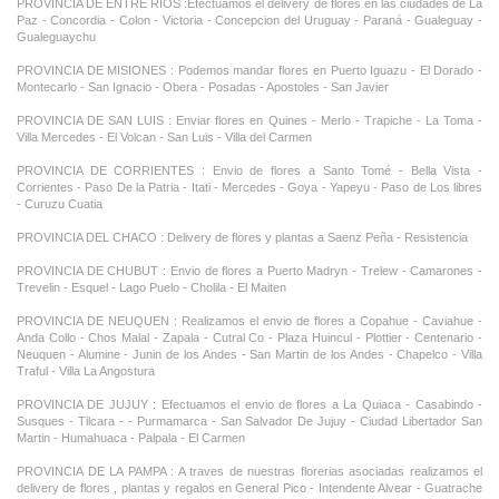
PROVINCIA DE ENTRE RIOS :Efectuamos el delivery de flores en las ciudades de La
Paz - Concordia - Colon - Victoria - Concepcion del Uruguay - Paraná - Gualeguay -
Gualeguaychu
PROVINCIA DE MISIONES : Podemos mandar flores en Puerto Iguazu - El Dorado -
Montecarlo - San Ignacio - Obera - Posadas - Apostoles - San Javier
PROVINCIA DE SAN LUIS : Enviar flores en Quines - Merlo - Trapiche - La Toma -
Villa Mercedes - El Volcan - San Luis - Villa del Carmen
PROVINCIA DE CORRIENTES : Envio de flores a Santo Tomé - Bella Vista -
Corrientes - Paso De la Patria - Itati - Mercedes - Goya - Yapeyu - Paso de Los libres
- Curuzu Cuatia
PROVINCIA DEL CHACO : Delivery de flores y plantas a Saenz Peña - Resistencia
PROVINCIA DE CHUBUT : Envio de flores a Puerto Madryn - Trelew - Camarones -
Trevelin - Esquel - Lago Puelo - Cholila - El Maiten
PROVINCIA DE NEUQUEN : Realizamos el envio de flores a Copahue - Caviahue -
Anda Collo - Chos Malal - Zapala - Cutral Co - Plaza Huincul - Plottier - Centenario -
Neuquen - Alumine - Junin de los Andes - San Martin de los Andes - Chapelco - Villa
Traful - Villa La Angostura
PROVINCIA DE JUJUY : Efectuamos el envio de flores a La Quiaca - Casabindo -
Susques - Tilcara - - Purmamarca - San Salvador De Jujuy - Ciudad Libertador San
Martin - Humahuaca - Palpala - El Carmen
PROVINCIA DE LA PAMPA : A traves de nuestras florerias asociadas realizamos el
delivery de flores , plantas y regalos en General Pico - Intendente Alvear - Guatrache