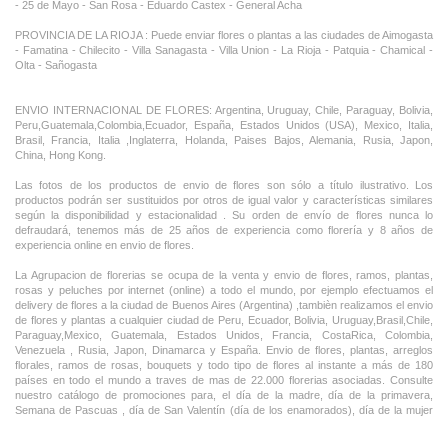
- 25 de Mayo - San Rosa - Eduardo Castex - General Acha
PROVINCIA DE LA RIOJA : Puede enviar flores o plantas a las ciudades de Aimogasta
- Famatina - Chilecito - Villa Sanagasta - Villa Union - La Rioja - Patquia - Chamical -
Olta - Sañogasta
ENVIO INTERNACIONAL DE FLORES: Argentina, Uruguay, Chile, Paraguay, Bolivia,
Peru,Guatemala,Colombia,Ecuador, España, Estados Unidos (USA), Mexico, Italia,
Brasil, Francia, Italia ,Inglaterra, Holanda, Paises Bajos, Alemania, Rusia, Japon,
China, Hong Kong.
Las fotos de los productos de envio de flores son sólo a título ilustrativo. Los
productos podrán ser sustituidos por otros de igual valor y características similares
según la disponibilidad y estacionalidad . Su orden de envío de flores nunca lo
defraudará, tenemos más de 25 años de experiencia como florería y 8 años de
experiencia online en envio de flores.
La Agrupacion de florerias se ocupa de la venta y envio de flores, ramos, plantas,
rosas y peluches por internet (online) a todo el mundo, por ejemplo efectuamos el
delivery de flores a la ciudad de Buenos Aires (Argentina) ,tambièn realizamos el envio
de flores y plantas a cualquier ciudad de Peru, Ecuador, Bolivia, Uruguay,Brasil,Chile,
Paraguay,Mexico, Guatemala, Estados Unidos, Francia, CostaRica, Colombia,
Venezuela , Rusia, Japon, Dinamarca y España. Envio de flores, plantas, arreglos
florales, ramos de rosas, bouquets y todo tipo de flores al instante a más de 180
países en todo el mundo a traves de mas de 22.000 florerias asociadas. Consulte
nuestro catálogo de promociones para, el día de la madre, día de la primavera,
Semana de Pascuas , día de San Valentín (día de los enamorados), día de la mujer
,Dia de la Tia, Dia del Padre, Dia de la Novia ,Dia del Matrimonio y nuestras ofertas
permanentes de ramos de flores, rosas ,arreglos florales y plantas combinados con