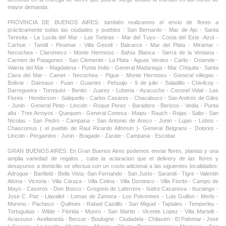
mayor demanda.
PROVINCIA DE BUENOS AIRES: también realizamos el envio de flores a
prácticamente todas las ciudades y pueblos : San Bernardo - Mar de Ajo - Santa
Teresita - La Lucila del Mar - Las Toninas - Mar del Tuyu - Costa del Este -Azul -
Carhue - Tandil - Pinamar - Villa Gesell - Balcarce - Mar del Plata - Miramar -
Necochea - Claromeco - Monte Hermoso - Bahía Blanca - Sierra de la Ventana -
Carmen de Patagones - San Clemente - La Plata - Aguas Verdes - Carilo - Ostende -
Valeria del Mar - Magdalena - Punta Indio - General Madariaga - Mar Chiquita - Santa
Clara del Mar - Camet - Necochea - Pigue - Monte Hermoso - General villegas -
Bolivar - Daireaux - Puan - Guamini - Pehuajo - 9 de julio - Saladillo - Chivilcoy -
Darregueira - Tornquist - Benito - Juarez - Loberia - Ayacucho - Coronel Vidal - Las
Flores - Henderson - Saliquello - Carlos Casares - Chacabuco - San Andres de Giles
- Junin - General Pinto - Lincoln - Roque Perez - Baradero - Berisso - Vedia - Punta
alta - Tres Arroyos - Quequen - General Conesa - Maipu - Rauch - Rojas - Salto - San
Nicolas - San Pedro - Campana - San Antonio de Areco - Junin - Lujan - Lobos -
Chascomus ( el pueblo de Raul Ricardo Alfonsin )- General Belgrano - Dolores -
Lincoln - Pergamino - Junin - Bragado - Zarate - Campana - Escobar
GRAN BUENOS AIRES: En Gran Buenos Aires podemos enviar flores, plantas y una
amplia variedad de regalos , cabe la aclaracion que el delivery de las flores y
desayunos a domicilio se efectua con un costo adicional a las siguientes localidades:
Adrogue - Banfield - Bella Vista -San Fernando - San Justo - Sarandi - Tigre - Valentin
Alsina - Victoria - Villa Caraza - Villa Celina - Villa Dominico - Villa Fiorito - Campo de
Mayo - Caseros - Don Bosco - Gregorio de Laferrere - Isidro Casanova - Ituzaingo -
Jose C. Paz - Llavallol - Lomas de Zamora - Los Polvorines - Luis Guillon - Merlo -
Moreno - Pacheco - Quilmes - Rafael Castillo - San Miguel - Tapiales - Temperley -
Tortuguitas - Wilde - Florida - Munro - San Martin - Vicente Lopez - Villa Martelli -
Acassuso - Avellaneda - Beccar - Boulogne - Ciudadela - Chilavert - El Palomar - Jose