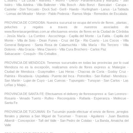
L.Suarez - La Lucila - Martinez - Munro - Olivos- Panamericana y Marquez - San
Isidro - Villa Adelina - Villa Ballester - Villa Bosch - Aldo Bonzi - Bancalari - Carupa -
Castelar - Don Torcuato - Dock Sud - Gerli - Haedo - Hurlingham - Lanus - La Tablada
- Lomas del Mirador - Moron - Pablo Podesta - Ramos Mejia - Remedios de Escalada
PROVINCIA DE CORDOBA: Nuestra sucursal se ocupa del envío de flores , plantas ,
peluches y regalos a traves de nuestros asociados de
www.floreriasargentinas.com.ar efectuamos envios de flores en la Ciudad de Córdoba
- Jesús María - La Cumbre - Ascochinga - Capilla del Monte - La Falda - Capilla del
Monte - Villa de Soto - Dean Funes - Cruz del Eje - Rio Cuarto - Los Cocos - Villa
General Belgrano - Santa Rosa de Calamuchita - Villa María - Rio Tercero - Villa
Dolores - Alta Gracia - Mina Clavero - Villa Cura Brochero - Carlos Paz
Salsacaste - Cosquín - Rio Ceballos .
PROVINCIA DE MENDOZA: Tenemos sucursales en todas las provincias por lo cual
Mendoza no es la excepción, realizamos envío de flores express a: Malargüe -
Ciudad de Mendoza - Guaymallen - Las Heras - Chacras de Coria - Godoy Cruz -
Palmira - Rivadavia - Uspallata - Puente del Inca - Potrerillos - San Rafael - Mendoza -
San Martin - Lujan de Cuyo - Las Cuevas - Tupungato - Tunuyan - San Carlos - Las
Leñas y Maipú .
PROVINCIA DE SANTA FE: Efectuamos el delivery de floresexpress a: San Lorenzo -
Rosario - Venado Tuerto - Rufino - Reconquista - Rafaela - Esperanza - Melincue -
Santa Fe
PROVINCIA DE TUCUMAN: En Tucumán puede efectuar el envio de flores ,arreglos
florales y plantas a San Miguel de Tucuman - Trancas - Aguilares - Juan Bautista
Alberdi - Concepcion - Tafi del Valle - San Pedro de Colalao - La Banda, Amaicha del
Valle