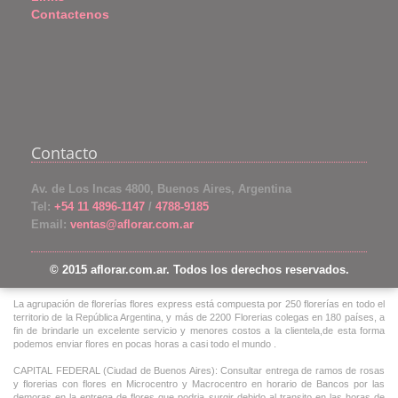
Contactenos
Contacto
Av. de Los Incas 4800, Buenos Aires, Argentina
Tel:
+54 11 4896-1147
/
4788-9185
Email:
ventas@aflorar.com.ar
© 2015 aflorar.com.ar. Todos los derechos reservados.
La agrupación de florerías flores express está compuesta por 250 florerías en todo el
territorio de la República Argentina, y más de 2200 Florerias colegas en 180 países, a
fin de brindarle un excelente servicio y menores costos a la clientela,de esta forma
podemos enviar flores en pocas horas a casi todo el mundo .
CAPITAL FEDERAL (Ciudad de Buenos Aires): Consultar entrega de ramos de rosas
y florerias con flores en Microcentro y Macrocentro en horario de Bancos por las
demoras en la entrega de flores que podria surgir debido al transito en las horas de