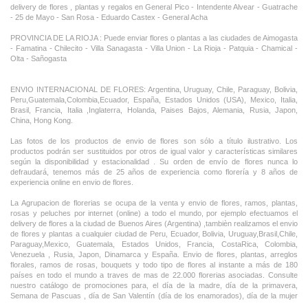
delivery de flores , plantas y regalos en General Pico - Intendente Alvear - Guatrache
- 25 de Mayo - San Rosa - Eduardo Castex - General Acha
PROVINCIA DE LA RIOJA : Puede enviar flores o plantas a las ciudades de Aimogasta
- Famatina - Chilecito - Villa Sanagasta - Villa Union - La Rioja - Patquia - Chamical -
Olta - Sañogasta
ENVIO INTERNACIONAL DE FLORES: Argentina, Uruguay, Chile, Paraguay, Bolivia,
Peru,Guatemala,Colombia,Ecuador, España, Estados Unidos (USA), Mexico, Italia,
Brasil, Francia, Italia ,Inglaterra, Holanda, Paises Bajos, Alemania, Rusia, Japon,
China, Hong Kong.
Las fotos de los productos de envio de flores son sólo a título ilustrativo. Los
productos podrán ser sustituidos por otros de igual valor y características similares
según la disponibilidad y estacionalidad . Su orden de envío de flores nunca lo
defraudará, tenemos más de 25 años de experiencia como florería y 8 años de
experiencia online en envio de flores.
La Agrupacion de florerias se ocupa de la venta y envio de flores, ramos, plantas,
rosas y peluches por internet (online) a todo el mundo, por ejemplo efectuamos el
delivery de flores a la ciudad de Buenos Aires (Argentina) ,tambièn realizamos el envio
de flores y plantas a cualquier ciudad de Peru, Ecuador, Bolivia, Uruguay,Brasil,Chile,
Paraguay,Mexico, Guatemala, Estados Unidos, Francia, CostaRica, Colombia,
Venezuela , Rusia, Japon, Dinamarca y España. Envio de flores, plantas, arreglos
florales, ramos de rosas, bouquets y todo tipo de flores al instante a más de 180
países en todo el mundo a traves de mas de 22.000 florerias asociadas. Consulte
nuestro catálogo de promociones para, el día de la madre, día de la primavera,
Semana de Pascuas , día de San Valentín (día de los enamorados), día de la mujer
,Dia de la Tia, Dia del Padre, Dia de la Novia ,Dia del Matrimonio y nuestras ofertas