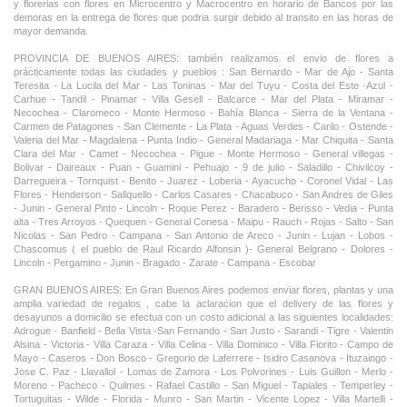
y florerias con flores en Microcentro y Macrocentro en horario de Bancos por las
demoras en la entrega de flores que podria surgir debido al transito en las horas de
mayor demanda.
PROVINCIA DE BUENOS AIRES: también realizamos el envio de flores a
prácticamente todas las ciudades y pueblos : San Bernardo - Mar de Ajo - Santa
Teresita - La Lucila del Mar - Las Toninas - Mar del Tuyu - Costa del Este -Azul -
Carhue - Tandil - Pinamar - Villa Gesell - Balcarce - Mar del Plata - Miramar -
Necochea - Claromeco - Monte Hermoso - Bahía Blanca - Sierra de la Ventana -
Carmen de Patagones - San Clemente - La Plata - Aguas Verdes - Carilo - Ostende -
Valeria del Mar - Magdalena - Punta Indio - General Madariaga - Mar Chiquita - Santa
Clara del Mar - Camet - Necochea - Pigue - Monte Hermoso - General villegas -
Bolivar - Daireaux - Puan - Guamini - Pehuajo - 9 de julio - Saladillo - Chivilcoy -
Darregueira - Tornquist - Benito - Juarez - Loberia - Ayacucho - Coronel Vidal - Las
Flores - Henderson - Saliquello - Carlos Casares - Chacabuco - San Andres de Giles
- Junin - General Pinto - Lincoln - Roque Perez - Baradero - Berisso - Vedia - Punta
alta - Tres Arroyos - Quequen - General Conesa - Maipu - Rauch - Rojas - Salto - San
Nicolas - San Pedro - Campana - San Antonio de Areco - Junin - Lujan - Lobos -
Chascomus ( el pueblo de Raul Ricardo Alfonsin )- General Belgrano - Dolores -
Lincoln - Pergamino - Junin - Bragado - Zarate - Campana - Escobar
GRAN BUENOS AIRES: En Gran Buenos Aires podemos enviar flores, plantas y una
amplia variedad de regalos , cabe la aclaracion que el delivery de las flores y
desayunos a domicilio se efectua con un costo adicional a las siguientes localidades:
Adrogue - Banfield - Bella Vista -San Fernando - San Justo - Sarandi - Tigre - Valentin
Alsina - Victoria - Villa Caraza - Villa Celina - Villa Dominico - Villa Fiorito - Campo de
Mayo - Caseros - Don Bosco - Gregorio de Laferrere - Isidro Casanova - Ituzaingo -
Jose C. Paz - Llavallol - Lomas de Zamora - Los Polvorines - Luis Guillon - Merlo -
Moreno - Pacheco - Quilmes - Rafael Castillo - San Miguel - Tapiales - Temperley -
Tortuguitas - Wilde - Florida - Munro - San Martin - Vicente Lopez - Villa Martelli -