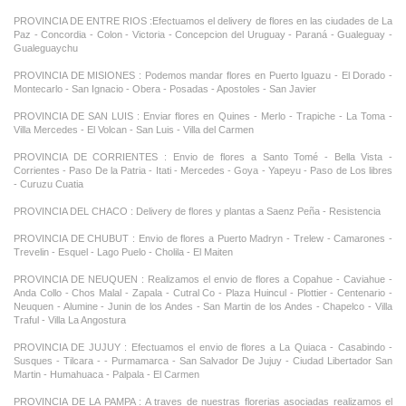
PROVINCIA DE ENTRE RIOS :Efectuamos el delivery de flores en las ciudades de La
Paz - Concordia - Colon - Victoria - Concepcion del Uruguay - Paraná - Gualeguay -
Gualeguaychu
PROVINCIA DE MISIONES : Podemos mandar flores en Puerto Iguazu - El Dorado -
Montecarlo - San Ignacio - Obera - Posadas - Apostoles - San Javier
PROVINCIA DE SAN LUIS : Enviar flores en Quines - Merlo - Trapiche - La Toma -
Villa Mercedes - El Volcan - San Luis - Villa del Carmen
PROVINCIA DE CORRIENTES : Envio de flores a Santo Tomé - Bella Vista -
Corrientes - Paso De la Patria - Itati - Mercedes - Goya - Yapeyu - Paso de Los libres
- Curuzu Cuatia
PROVINCIA DEL CHACO : Delivery de flores y plantas a Saenz Peña - Resistencia
PROVINCIA DE CHUBUT : Envio de flores a Puerto Madryn - Trelew - Camarones -
Trevelin - Esquel - Lago Puelo - Cholila - El Maiten
PROVINCIA DE NEUQUEN : Realizamos el envio de flores a Copahue - Caviahue -
Anda Collo - Chos Malal - Zapala - Cutral Co - Plaza Huincul - Plottier - Centenario -
Neuquen - Alumine - Junin de los Andes - San Martin de los Andes - Chapelco - Villa
Traful - Villa La Angostura
PROVINCIA DE JUJUY : Efectuamos el envio de flores a La Quiaca - Casabindo -
Susques - Tilcara - - Purmamarca - San Salvador De Jujuy - Ciudad Libertador San
Martin - Humahuaca - Palpala - El Carmen
PROVINCIA DE LA PAMPA : A traves de nuestras florerias asociadas realizamos el