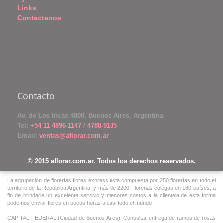
Links
Contactenos
Contacto
Av. de Los Incas 4800, Buenos Aires, Argentina
Tel:
+54 11 4896-1147
/
4788-9185
Email:
ventas@aflorar.com.ar
© 2015 aflorar.com.ar. Todos los derechos reservados.
La agrupación de florerías flores express está compuesta por 250 florerías en todo el
territorio de la República Argentina, y más de 2200 Florerias colegas en 180 países, a
fin de brindarle un excelente servicio y menores costos a la clientela,de esta forma
podemos enviar flores en pocas horas a casi todo el mundo .
CAPITAL FEDERAL (Ciudad de Buenos Aires): Consultar entrega de ramos de rosas