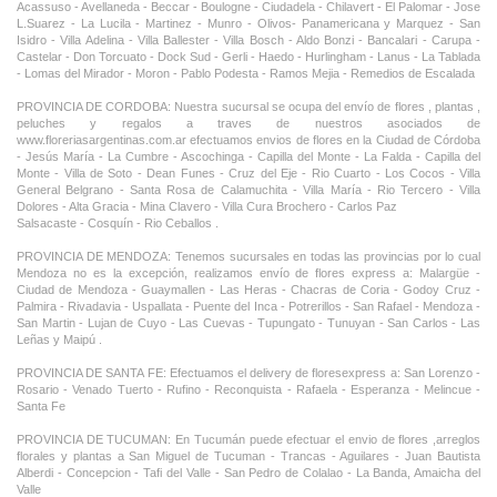
Acassuso - Avellaneda - Beccar - Boulogne - Ciudadela - Chilavert - El Palomar - Jose
L.Suarez - La Lucila - Martinez - Munro - Olivos- Panamericana y Marquez - San
Isidro - Villa Adelina - Villa Ballester - Villa Bosch - Aldo Bonzi - Bancalari - Carupa -
Castelar - Don Torcuato - Dock Sud - Gerli - Haedo - Hurlingham - Lanus - La Tablada
- Lomas del Mirador - Moron - Pablo Podesta - Ramos Mejia - Remedios de Escalada
PROVINCIA DE CORDOBA: Nuestra sucursal se ocupa del envío de flores , plantas ,
peluches y regalos a traves de nuestros asociados de
www.floreriasargentinas.com.ar efectuamos envios de flores en la Ciudad de Córdoba
- Jesús María - La Cumbre - Ascochinga - Capilla del Monte - La Falda - Capilla del
Monte - Villa de Soto - Dean Funes - Cruz del Eje - Rio Cuarto - Los Cocos - Villa
General Belgrano - Santa Rosa de Calamuchita - Villa María - Rio Tercero - Villa
Dolores - Alta Gracia - Mina Clavero - Villa Cura Brochero - Carlos Paz
Salsacaste - Cosquín - Rio Ceballos .
PROVINCIA DE MENDOZA: Tenemos sucursales en todas las provincias por lo cual
Mendoza no es la excepción, realizamos envío de flores express a: Malargüe -
Ciudad de Mendoza - Guaymallen - Las Heras - Chacras de Coria - Godoy Cruz -
Palmira - Rivadavia - Uspallata - Puente del Inca - Potrerillos - San Rafael - Mendoza -
San Martin - Lujan de Cuyo - Las Cuevas - Tupungato - Tunuyan - San Carlos - Las
Leñas y Maipú .
PROVINCIA DE SANTA FE: Efectuamos el delivery de floresexpress a: San Lorenzo -
Rosario - Venado Tuerto - Rufino - Reconquista - Rafaela - Esperanza - Melincue -
Santa Fe
PROVINCIA DE TUCUMAN: En Tucumán puede efectuar el envio de flores ,arreglos
florales y plantas a San Miguel de Tucuman - Trancas - Aguilares - Juan Bautista
Alberdi - Concepcion - Tafi del Valle - San Pedro de Colalao - La Banda, Amaicha del
Valle