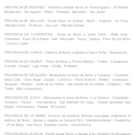
PROVINCIA DE MISIONES : Podemos mandar flores en Puerto Iguazu - El Dorado -
Montecarlo - San Ignacio - Obera - Posadas - Apostoles - San Javier
PROVINCIA DE SAN LUIS : Enviar flores en Quines - Merlo - Trapiche - La Toma -
Villa Mercedes - El Volcan - San Luis - Villa del Carmen
PROVINCIA DE CORRIENTES : Envio de flores a Santo Tomé - Bella Vista -
Corrientes - Paso De la Patria - Itati - Mercedes - Goya - Yapeyu - Paso de Los libres
- Curuzu Cuatia
PROVINCIA DEL CHACO : Delivery de flores y plantas a Saenz Peña - Resistencia
PROVINCIA DE CHUBUT : Envio de flores a Puerto Madryn - Trelew - Camarones -
Trevelin - Esquel - Lago Puelo - Cholila - El Maiten
PROVINCIA DE NEUQUEN : Realizamos el envio de flores a Copahue - Caviahue -
Anda Collo - Chos Malal - Zapala - Cutral Co - Plaza Huincul - Plottier - Centenario -
Neuquen - Alumine - Junin de los Andes - San Martin de los Andes - Chapelco - Villa
Traful - Villa La Angostura
PROVINCIA DE JUJUY : Efectuamos el envio de flores a La Quiaca - Casabindo -
Susques - Tilcara - - Purmamarca - San Salvador De Jujuy - Ciudad Libertador San
Martin - Humahuaca - Palpala - El Carmen
PROVINCIA DE LA PAMPA : A traves de nuestras florerias asociadas realizamos el
delivery de flores , plantas y regalos en General Pico - Intendente Alvear - Guatrache
- 25 de Mayo - San Rosa - Eduardo Castex - General Acha
PROVINCIA DE LA RIOJA : Puede enviar flores o plantas a las ciudades de Aimogasta