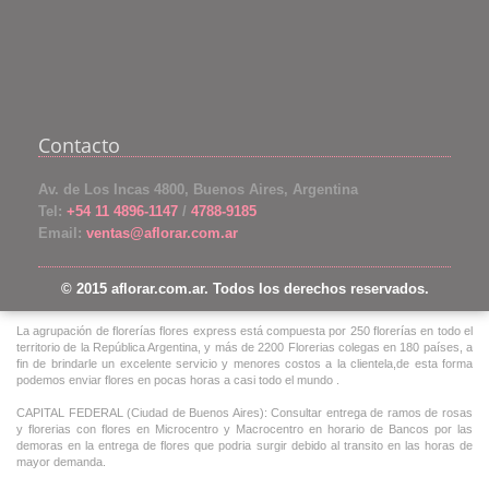
Contacto
Av. de Los Incas 4800, Buenos Aires, Argentina
Tel:
+54 11 4896-1147
/
4788-9185
Email:
ventas@aflorar.com.ar
© 2015 aflorar.com.ar. Todos los derechos reservados.
La agrupación de florerías flores express está compuesta por 250 florerías en todo el
territorio de la República Argentina, y más de 2200 Florerias colegas en 180 países, a
fin de brindarle un excelente servicio y menores costos a la clientela,de esta forma
podemos enviar flores en pocas horas a casi todo el mundo .
CAPITAL FEDERAL (Ciudad de Buenos Aires): Consultar entrega de ramos de rosas
y florerias con flores en Microcentro y Macrocentro en horario de Bancos por las
demoras en la entrega de flores que podria surgir debido al transito en las horas de
mayor demanda.