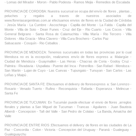
- Lomas del Mirador - Moron - Pablo Podesta - Ramos Mejia - Remedios de Escalada
PROVINCIA DE CORDOBA: Nuestra sucursal se ocupa del envío de flores , plantas ,
peluches y regalos a traves de nuestros asociados de
www.floreriasargentinas.com.ar efectuamos envios de flores en la Ciudad de Córdoba
- Jesús María - La Cumbre - Ascochinga - Capilla del Monte - La Falda - Capilla del
Monte - Villa de Soto - Dean Funes - Cruz del Eje - Rio Cuarto - Los Cocos - Villa
General Belgrano - Santa Rosa de Calamuchita - Villa María - Rio Tercero - Villa
Dolores - Alta Gracia - Mina Clavero - Villa Cura Brochero - Carlos Paz
Salsacaste - Cosquín - Rio Ceballos .
PROVINCIA DE MENDOZA: Tenemos sucursales en todas las provincias por lo cual
Mendoza no es la excepción, realizamos envío de flores express a: Malargüe -
Ciudad de Mendoza - Guaymallen - Las Heras - Chacras de Coria - Godoy Cruz -
Palmira - Rivadavia - Uspallata - Puente del Inca - Potrerillos - San Rafael - Mendoza -
San Martin - Lujan de Cuyo - Las Cuevas - Tupungato - Tunuyan - San Carlos - Las
Leñas y Maipú .
PROVINCIA DE SANTA FE: Efectuamos el delivery de floresexpress a: San Lorenzo -
Rosario - Venado Tuerto - Rufino - Reconquista - Rafaela - Esperanza - Melincue -
Santa Fe
PROVINCIA DE TUCUMAN: En Tucumán puede efectuar el envio de flores ,arreglos
florales y plantas a San Miguel de Tucuman - Trancas - Aguilares - Juan Bautista
Alberdi - Concepcion - Tafi del Valle - San Pedro de Colalao - La Banda, Amaicha del
Valle
PROVINCIA DE ENTRE RIOS :Efectuamos el delivery de flores en las ciudades de La
Paz - Concordia - Colon - Victoria - Concepcion del Uruguay - Paraná - Gualeguay -
Gualeguaychu