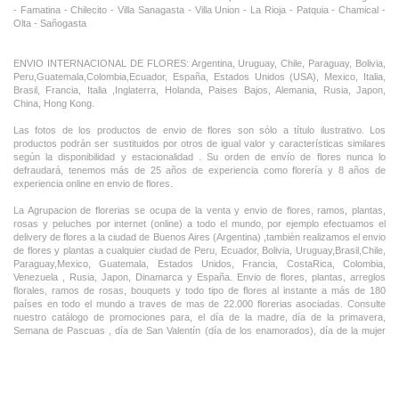
- Famatina - Chilecito - Villa Sanagasta - Villa Union - La Rioja - Patquia - Chamical -
Olta - Sañogasta
ENVIO INTERNACIONAL DE FLORES: Argentina, Uruguay, Chile, Paraguay, Bolivia,
Peru,Guatemala,Colombia,Ecuador, España, Estados Unidos (USA), Mexico, Italia,
Brasil, Francia, Italia ,Inglaterra, Holanda, Paises Bajos, Alemania, Rusia, Japon,
China, Hong Kong.
Las fotos de los productos de envio de flores son sólo a título ilustrativo. Los
productos podrán ser sustituidos por otros de igual valor y características similares
según la disponibilidad y estacionalidad . Su orden de envío de flores nunca lo
defraudará, tenemos más de 25 años de experiencia como florería y 8 años de
experiencia online en envio de flores.
La Agrupacion de florerias se ocupa de la venta y envio de flores, ramos, plantas,
rosas y peluches por internet (online) a todo el mundo, por ejemplo efectuamos el
delivery de flores a la ciudad de Buenos Aires (Argentina) ,tambièn realizamos el envio
de flores y plantas a cualquier ciudad de Peru, Ecuador, Bolivia, Uruguay,Brasil,Chile,
Paraguay,Mexico, Guatemala, Estados Unidos, Francia, CostaRica, Colombia,
Venezuela , Rusia, Japon, Dinamarca y España. Envio de flores, plantas, arreglos
florales, ramos de rosas, bouquets y todo tipo de flores al instante a más de 180
países en todo el mundo a traves de mas de 22.000 florerias asociadas. Consulte
nuestro catálogo de promociones para, el día de la madre, día de la primavera,
Semana de Pascuas , día de San Valentín (día de los enamorados), día de la mujer
,Dia de la Tia, Dia del Padre, Dia de la Novia ,Dia del Matrimonio y nuestras ofertas
permanentes de ramos de flores, rosas ,arreglos florales y plantas combinados con
vino ,champagne, chocolates,peluches,globos,bombones ideal para todas las
ocasiones, cumpleaños, nacimientos, aniversarios e inauguraciones.