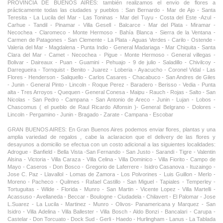
PROVINCIA DE BUENOS AIRES: también realizamos el envio de flores a
prácticamente todas las ciudades y pueblos : San Bernardo - Mar de Ajo - Santa
Teresita - La Lucila del Mar - Las Toninas - Mar del Tuyu - Costa del Este -Azul -
Carhue - Tandil - Pinamar - Villa Gesell - Balcarce - Mar del Plata - Miramar -
Necochea - Claromeco - Monte Hermoso - Bahía Blanca - Sierra de la Ventana -
Carmen de Patagones - San Clemente - La Plata - Aguas Verdes - Carilo - Ostende -
Valeria del Mar - Magdalena - Punta Indio - General Madariaga - Mar Chiquita - Santa
Clara del Mar - Camet - Necochea - Pigue - Monte Hermoso - General villegas -
Bolivar - Daireaux - Puan - Guamini - Pehuajo - 9 de julio - Saladillo - Chivilcoy -
Darregueira - Tornquist - Benito - Juarez - Loberia - Ayacucho - Coronel Vidal - Las
Flores - Henderson - Saliquello - Carlos Casares - Chacabuco - San Andres de Giles
- Junin - General Pinto - Lincoln - Roque Perez - Baradero - Berisso - Vedia - Punta
alta - Tres Arroyos - Quequen - General Conesa - Maipu - Rauch - Rojas - Salto - San
Nicolas - San Pedro - Campana - San Antonio de Areco - Junin - Lujan - Lobos -
Chascomus ( el pueblo de Raul Ricardo Alfonsin )- General Belgrano - Dolores -
Lincoln - Pergamino - Junin - Bragado - Zarate - Campana - Escobar
GRAN BUENOS AIRES: En Gran Buenos Aires podemos enviar flores, plantas y una
amplia variedad de regalos , cabe la aclaracion que el delivery de las flores y
desayunos a domicilio se efectua con un costo adicional a las siguientes localidades:
Adrogue - Banfield - Bella Vista -San Fernando - San Justo - Sarandi - Tigre - Valentin
Alsina - Victoria - Villa Caraza - Villa Celina - Villa Dominico - Villa Fiorito - Campo de
Mayo - Caseros - Don Bosco - Gregorio de Laferrere - Isidro Casanova - Ituzaingo -
Jose C. Paz - Llavallol - Lomas de Zamora - Los Polvorines - Luis Guillon - Merlo -
Moreno - Pacheco - Quilmes - Rafael Castillo - San Miguel - Tapiales - Temperley -
Tortuguitas - Wilde - Florida - Munro - San Martin - Vicente Lopez - Villa Martelli -
Acassuso - Avellaneda - Beccar - Boulogne - Ciudadela - Chilavert - El Palomar - Jose
L.Suarez - La Lucila - Martinez - Munro - Olivos- Panamericana y Marquez - San
Isidro - Villa Adelina - Villa Ballester - Villa Bosch - Aldo Bonzi - Bancalari - Carupa -
Castelar - Don Torcuato - Dock Sud - Gerli - Haedo - Hurlingham - Lanus - La Tablada