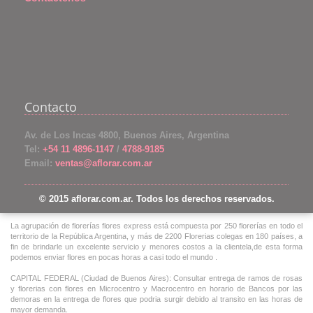
Contacto
Av. de Los Incas 4800, Buenos Aires, Argentina
Tel:
+54 11 4896-1147
/
4788-9185
Email:
ventas@aflorar.com.ar
© 2015 aflorar.com.ar. Todos los derechos reservados.
La agrupación de florerías flores express está compuesta por 250 florerías en todo el
territorio de la República Argentina, y más de 2200 Florerias colegas en 180 países, a
fin de brindarle un excelente servicio y menores costos a la clientela,de esta forma
podemos enviar flores en pocas horas a casi todo el mundo .
CAPITAL FEDERAL (Ciudad de Buenos Aires): Consultar entrega de ramos de rosas
y florerias con flores en Microcentro y Macrocentro en horario de Bancos por las
demoras en la entrega de flores que podria surgir debido al transito en las horas de
mayor demanda.