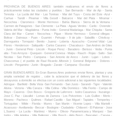
PROVINCIA DE BUENOS AIRES: también realizamos el envio de flores a
prácticamente todas las ciudades y pueblos : San Bernardo - Mar de Ajo - Santa
Teresita - La Lucila del Mar - Las Toninas - Mar del Tuyu - Costa del Este -Azul -
Carhue - Tandil - Pinamar - Villa Gesell - Balcarce - Mar del Plata - Miramar -
Necochea - Claromeco - Monte Hermoso - Bahía Blanca - Sierra de la Ventana -
Carmen de Patagones - San Clemente - La Plata - Aguas Verdes - Carilo - Ostende -
Valeria del Mar - Magdalena - Punta Indio - General Madariaga - Mar Chiquita - Santa
Clara del Mar - Camet - Necochea - Pigue - Monte Hermoso - General villegas -
Bolivar - Daireaux - Puan - Guamini - Pehuajo - 9 de julio - Saladillo - Chivilcoy -
Darregueira - Tornquist - Benito - Juarez - Loberia - Ayacucho - Coronel Vidal - Las
Flores - Henderson - Saliquello - Carlos Casares - Chacabuco - San Andres de Giles
- Junin - General Pinto - Lincoln - Roque Perez - Baradero - Berisso - Vedia - Punta
alta - Tres Arroyos - Quequen - General Conesa - Maipu - Rauch - Rojas - Salto - San
Nicolas - San Pedro - Campana - San Antonio de Areco - Junin - Lujan - Lobos -
Chascomus ( el pueblo de Raul Ricardo Alfonsin )- General Belgrano - Dolores -
Lincoln - Pergamino - Junin - Bragado - Zarate - Campana - Escobar
GRAN BUENOS AIRES: En Gran Buenos Aires podemos enviar flores, plantas y una
amplia variedad de regalos , cabe la aclaracion que el delivery de las flores y
desayunos a domicilio se efectua con un costo adicional a las siguientes localidades:
Adrogue - Banfield - Bella Vista -San Fernando - San Justo - Sarandi - Tigre - Valentin
Alsina - Victoria - Villa Caraza - Villa Celina - Villa Dominico - Villa Fiorito - Campo de
Mayo - Caseros - Don Bosco - Gregorio de Laferrere - Isidro Casanova - Ituzaingo -
Jose C. Paz - Llavallol - Lomas de Zamora - Los Polvorines - Luis Guillon - Merlo -
Moreno - Pacheco - Quilmes - Rafael Castillo - San Miguel - Tapiales - Temperley -
Tortuguitas - Wilde - Florida - Munro - San Martin - Vicente Lopez - Villa Martelli -
Acassuso - Avellaneda - Beccar - Boulogne - Ciudadela - Chilavert - El Palomar - Jose
L.Suarez - La Lucila - Martinez - Munro - Olivos- Panamericana y Marquez - San
Isidro - Villa Adelina - Villa Ballester - Villa Bosch - Aldo Bonzi - Bancalari - Carupa -