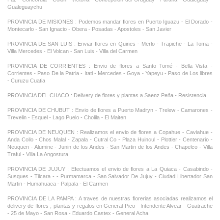
Gualeguaychu
PROVINCIA DE MISIONES : Podemos mandar flores en Puerto Iguazu - El Dorado -
Montecarlo - San Ignacio - Obera - Posadas - Apostoles - San Javier
PROVINCIA DE SAN LUIS : Enviar flores en Quines - Merlo - Trapiche - La Toma -
Villa Mercedes - El Volcan - San Luis - Villa del Carmen
PROVINCIA DE CORRIENTES : Envio de flores a Santo Tomé - Bella Vista -
Corrientes - Paso De la Patria - Itati - Mercedes - Goya - Yapeyu - Paso de Los libres
- Curuzu Cuatia
PROVINCIA DEL CHACO : Delivery de flores y plantas a Saenz Peña - Resistencia
PROVINCIA DE CHUBUT : Envio de flores a Puerto Madryn - Trelew - Camarones -
Trevelin - Esquel - Lago Puelo - Cholila - El Maiten
PROVINCIA DE NEUQUEN : Realizamos el envio de flores a Copahue - Caviahue -
Anda Collo - Chos Malal - Zapala - Cutral Co - Plaza Huincul - Plottier - Centenario -
Neuquen - Alumine - Junin de los Andes - San Martin de los Andes - Chapelco - Villa
Traful - Villa La Angostura
PROVINCIA DE JUJUY : Efectuamos el envio de flores a La Quiaca - Casabindo -
Susques - Tilcara - - Purmamarca - San Salvador De Jujuy - Ciudad Libertador San
Martin - Humahuaca - Palpala - El Carmen
PROVINCIA DE LA PAMPA : A traves de nuestras florerias asociadas realizamos el
delivery de flores , plantas y regalos en General Pico - Intendente Alvear - Guatrache
- 25 de Mayo - San Rosa - Eduardo Castex - General Acha