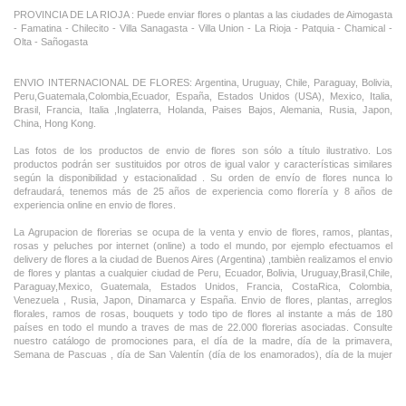
PROVINCIA DE LA RIOJA : Puede enviar flores o plantas a las ciudades de Aimogasta
- Famatina - Chilecito - Villa Sanagasta - Villa Union - La Rioja - Patquia - Chamical -
Olta - Sañogasta
ENVIO INTERNACIONAL DE FLORES: Argentina, Uruguay, Chile, Paraguay, Bolivia,
Peru,Guatemala,Colombia,Ecuador, España, Estados Unidos (USA), Mexico, Italia,
Brasil, Francia, Italia ,Inglaterra, Holanda, Paises Bajos, Alemania, Rusia, Japon,
China, Hong Kong.
Las fotos de los productos de envio de flores son sólo a título ilustrativo. Los
productos podrán ser sustituidos por otros de igual valor y características similares
según la disponibilidad y estacionalidad . Su orden de envío de flores nunca lo
defraudará, tenemos más de 25 años de experiencia como florería y 8 años de
experiencia online en envio de flores.
La Agrupacion de florerias se ocupa de la venta y envio de flores, ramos, plantas,
rosas y peluches por internet (online) a todo el mundo, por ejemplo efectuamos el
delivery de flores a la ciudad de Buenos Aires (Argentina) ,tambièn realizamos el envio
de flores y plantas a cualquier ciudad de Peru, Ecuador, Bolivia, Uruguay,Brasil,Chile,
Paraguay,Mexico, Guatemala, Estados Unidos, Francia, CostaRica, Colombia,
Venezuela , Rusia, Japon, Dinamarca y España. Envio de flores, plantas, arreglos
florales, ramos de rosas, bouquets y todo tipo de flores al instante a más de 180
países en todo el mundo a traves de mas de 22.000 florerias asociadas. Consulte
nuestro catálogo de promociones para, el día de la madre, día de la primavera,
Semana de Pascuas , día de San Valentín (día de los enamorados), día de la mujer
,Dia de la Tia, Dia del Padre, Dia de la Novia ,Dia del Matrimonio y nuestras ofertas
permanentes de ramos de flores, rosas ,arreglos florales y plantas combinados con
vino ,champagne, chocolates,peluches,globos,bombones ideal para todas las