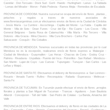
Castelar - Don Torcuato - Dock Sud - Gerli - Haedo - Hurlingham - Lanus - La Tablada
- Lomas del Mirador - Moron - Pablo Podesta - Ramos Mejia - Remedios de Escalada
PROVINCIA DE CORDOBA: Nuestra sucursal se ocupa del envío de flores , plantas ,
peluches y regalos a traves de nuestros asociados de
www.floreriasargentinas.com.ar efectuamos envios de flores en la Ciudad de Córdoba
- Jesús María - La Cumbre - Ascochinga - Capilla del Monte - La Falda - Capilla del
Monte - Villa de Soto - Dean Funes - Cruz del Eje - Rio Cuarto - Los Cocos - Villa
General Belgrano - Santa Rosa de Calamuchita - Villa María - Rio Tercero - Villa
Dolores - Alta Gracia - Mina Clavero - Villa Cura Brochero - Carlos Paz
Salsacaste - Cosquín - Rio Ceballos .
PROVINCIA DE MENDOZA: Tenemos sucursales en todas las provincias por lo cual
Mendoza no es la excepción, realizamos envío de flores express a: Malargüe -
Ciudad de Mendoza - Guaymallen - Las Heras - Chacras de Coria - Godoy Cruz -
Palmira - Rivadavia - Uspallata - Puente del Inca - Potrerillos - San Rafael - Mendoza -
San Martin - Lujan de Cuyo - Las Cuevas - Tupungato - Tunuyan - San Carlos - Las
Leñas y Maipú .
PROVINCIA DE SANTA FE: Efectuamos el delivery de floresexpress a: San Lorenzo -
Rosario - Venado Tuerto - Rufino - Reconquista - Rafaela - Esperanza - Melincue -
Santa Fe
PROVINCIA DE TUCUMAN: En Tucumán puede efectuar el envio de flores ,arreglos
florales y plantas a San Miguel de Tucuman - Trancas - Aguilares - Juan Bautista
Alberdi - Concepcion - Tafi del Valle - San Pedro de Colalao - La Banda, Amaicha del
Valle
PROVINCIA DE ENTRE RIOS :Efectuamos el delivery de flores en las ciudades de La
Paz - Concordia - Colon - Victoria - Concepcion del Uruguay - Paraná - Gualeguay -