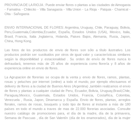
PROVINCIA DE LA RIOJA : Puede enviar flores o plantas a las ciudades de Aimogasta
- Famatina - Chilecito - Villa Sanagasta - Villa Union - La Rioja - Patquia - Chamical -
Olta - Sañogasta
ENVIO INTERNACIONAL DE FLORES: Argentina, Uruguay, Chile, Paraguay, Bolivia,
Peru,Guatemala,Colombia,Ecuador, España, Estados Unidos (USA), Mexico, Italia,
Brasil, Francia, Italia ,Inglaterra, Holanda, Paises Bajos, Alemania, Rusia, Japon,
China, Hong Kong.
Las fotos de los productos de envio de flores son sólo a título ilustrativo. Los
productos podrán ser sustituidos por otros de igual valor y características similares
según la disponibilidad y estacionalidad . Su orden de envío de flores nunca lo
defraudará, tenemos más de 25 años de experiencia como florería y 8 años de
experiencia online en envio de flores.
La Agrupacion de florerias se ocupa de la venta y envio de flores, ramos, plantas,
rosas y peluches por internet (online) a todo el mundo, por ejemplo efectuamos el
delivery de flores a la ciudad de Buenos Aires (Argentina) ,tambièn realizamos el envio
de flores y plantas a cualquier ciudad de Peru, Ecuador, Bolivia, Uruguay,Brasil,Chile,
Paraguay,Mexico, Guatemala, Estados Unidos, Francia, CostaRica, Colombia,
Venezuela , Rusia, Japon, Dinamarca y España. Envio de flores, plantas, arreglos
florales, ramos de rosas, bouquets y todo tipo de flores al instante a más de 180
países en todo el mundo a traves de mas de 22.000 florerias asociadas. Consulte
nuestro catálogo de promociones para, el día de la madre, día de la primavera,
Semana de Pascuas , día de San Valentín (día de los enamorados), día de la mujer
,Dia de la Tia, Dia del Padre, Dia de la Novia ,Dia del Matrimonio y nuestras ofertas
permanentes de ramos de flores, rosas ,arreglos florales y plantas combinados con
vino ,champagne, chocolates,peluches,globos,bombones ideal para todas las