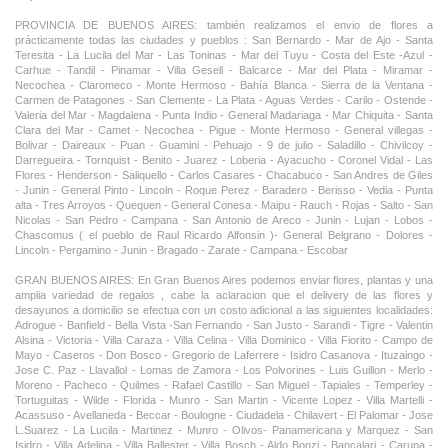
PROVINCIA DE BUENOS AIRES: también realizamos el envio de flores a
prácticamente todas las ciudades y pueblos : San Bernardo - Mar de Ajo - Santa
Teresita - La Lucila del Mar - Las Toninas - Mar del Tuyu - Costa del Este -Azul -
Carhue - Tandil - Pinamar - Villa Gesell - Balcarce - Mar del Plata - Miramar -
Necochea - Claromeco - Monte Hermoso - Bahía Blanca - Sierra de la Ventana -
Carmen de Patagones - San Clemente - La Plata - Aguas Verdes - Carilo - Ostende -
Valeria del Mar - Magdalena - Punta Indio - General Madariaga - Mar Chiquita - Santa
Clara del Mar - Camet - Necochea - Pigue - Monte Hermoso - General villegas -
Bolivar - Daireaux - Puan - Guamini - Pehuajo - 9 de julio - Saladillo - Chivilcoy -
Darregueira - Tornquist - Benito - Juarez - Loberia - Ayacucho - Coronel Vidal - Las
Flores - Henderson - Saliquello - Carlos Casares - Chacabuco - San Andres de Giles
- Junin - General Pinto - Lincoln - Roque Perez - Baradero - Berisso - Vedia - Punta
alta - Tres Arroyos - Quequen - General Conesa - Maipu - Rauch - Rojas - Salto - San
Nicolas - San Pedro - Campana - San Antonio de Areco - Junin - Lujan - Lobos -
Chascomus ( el pueblo de Raul Ricardo Alfonsin )- General Belgrano - Dolores -
Lincoln - Pergamino - Junin - Bragado - Zarate - Campana - Escobar
GRAN BUENOS AIRES: En Gran Buenos Aires podemos enviar flores, plantas y una
amplia variedad de regalos , cabe la aclaracion que el delivery de las flores y
desayunos a domicilio se efectua con un costo adicional a las siguientes localidades:
Adrogue - Banfield - Bella Vista -San Fernando - San Justo - Sarandi - Tigre - Valentin
Alsina - Victoria - Villa Caraza - Villa Celina - Villa Dominico - Villa Fiorito - Campo de
Mayo - Caseros - Don Bosco - Gregorio de Laferrere - Isidro Casanova - Ituzaingo -
Jose C. Paz - Llavallol - Lomas de Zamora - Los Polvorines - Luis Guillon - Merlo -
Moreno - Pacheco - Quilmes - Rafael Castillo - San Miguel - Tapiales - Temperley -
Tortuguitas - Wilde - Florida - Munro - San Martin - Vicente Lopez - Villa Martelli -
Acassuso - Avellaneda - Beccar - Boulogne - Ciudadela - Chilavert - El Palomar - Jose
L.Suarez - La Lucila - Martinez - Munro - Olivos- Panamericana y Marquez - San
Isidro - Villa Adelina - Villa Ballester - Villa Bosch - Aldo Bonzi - Bancalari - Carupa -