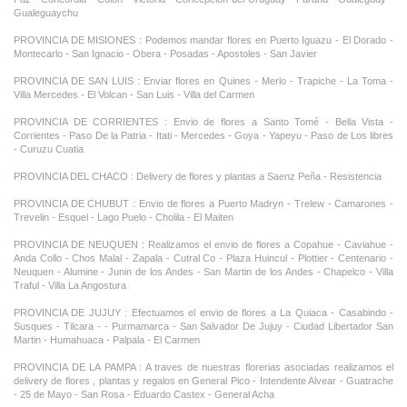
Gualeguaychu
PROVINCIA DE MISIONES : Podemos mandar flores en Puerto Iguazu - El Dorado -
Montecarlo - San Ignacio - Obera - Posadas - Apostoles - San Javier
PROVINCIA DE SAN LUIS : Enviar flores en Quines - Merlo - Trapiche - La Toma -
Villa Mercedes - El Volcan - San Luis - Villa del Carmen
PROVINCIA DE CORRIENTES : Envio de flores a Santo Tomé - Bella Vista -
Corrientes - Paso De la Patria - Itati - Mercedes - Goya - Yapeyu - Paso de Los libres
- Curuzu Cuatia
PROVINCIA DEL CHACO : Delivery de flores y plantas a Saenz Peña - Resistencia
PROVINCIA DE CHUBUT : Envio de flores a Puerto Madryn - Trelew - Camarones -
Trevelin - Esquel - Lago Puelo - Cholila - El Maiten
PROVINCIA DE NEUQUEN : Realizamos el envio de flores a Copahue - Caviahue -
Anda Collo - Chos Malal - Zapala - Cutral Co - Plaza Huincul - Plottier - Centenario -
Neuquen - Alumine - Junin de los Andes - San Martin de los Andes - Chapelco - Villa
Traful - Villa La Angostura
PROVINCIA DE JUJUY : Efectuamos el envio de flores a La Quiaca - Casabindo -
Susques - Tilcara - - Purmamarca - San Salvador De Jujuy - Ciudad Libertador San
Martin - Humahuaca - Palpala - El Carmen
PROVINCIA DE LA PAMPA : A traves de nuestras florerias asociadas realizamos el
delivery de flores , plantas y regalos en General Pico - Intendente Alvear - Guatrache
- 25 de Mayo - San Rosa - Eduardo Castex - General Acha