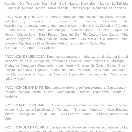
Castelar - Don Torcuato - Dock Sud - Gerli - Haedo - Hurlingham - Lanus - La Tablada
- Lomas del Mirador - Moron - Pablo Podesta - Ramos Mejia - Remedios de Escalada
PROVINCIA DE CORDOBA: Nuestra sucursal se ocupa del envío de flores , plantas ,
peluches y regalos a traves de nuestros asociados de
www.floreriasargentinas.com.ar efectuamos envios de flores en la Ciudad de Córdoba
- Jesús María - La Cumbre - Ascochinga - Capilla del Monte - La Falda - Capilla del
Monte - Villa de Soto - Dean Funes - Cruz del Eje - Rio Cuarto - Los Cocos - Villa
General Belgrano - Santa Rosa de Calamuchita - Villa María - Rio Tercero - Villa
Dolores - Alta Gracia - Mina Clavero - Villa Cura Brochero - Carlos Paz
Salsacaste - Cosquín - Rio Ceballos .
PROVINCIA DE MENDOZA: Tenemos sucursales en todas las provincias por lo cual
Mendoza no es la excepción, realizamos envío de flores express a: Malargüe -
Ciudad de Mendoza - Guaymallen - Las Heras - Chacras de Coria - Godoy Cruz -
Palmira - Rivadavia - Uspallata - Puente del Inca - Potrerillos - San Rafael - Mendoza -
San Martin - Lujan de Cuyo - Las Cuevas - Tupungato - Tunuyan - San Carlos - Las
Leñas y Maipú .
PROVINCIA DE SANTA FE: Efectuamos el delivery de floresexpress a: San Lorenzo -
Rosario - Venado Tuerto - Rufino - Reconquista - Rafaela - Esperanza - Melincue -
Santa Fe
PROVINCIA DE TUCUMAN: En Tucumán puede efectuar el envio de flores ,arreglos
florales y plantas a San Miguel de Tucuman - Trancas - Aguilares - Juan Bautista
Alberdi - Concepcion - Tafi del Valle - San Pedro de Colalao - La Banda, Amaicha del
Valle
PROVINCIA DE ENTRE RIOS :Efectuamos el delivery de flores en las ciudades de La
Paz - Concordia - Colon - Victoria - Concepcion del Uruguay - Paraná - Gualeguay -