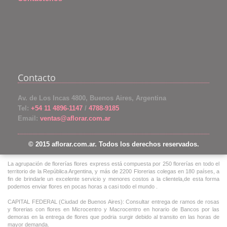
Contacto
Av. de Los Incas 4800, Buenos Aires, Argentina
Tel:
+54 11 4896-1147
/
4788-9185
Email:
ventas@aflorar.com.ar
© 2015 aflorar.com.ar. Todos los derechos reservados.
La agrupación de florerías flores express está compuesta por 250 florerías en todo el
territorio de la República Argentina, y más de 2200 Florerias colegas en 180 países, a
fin de brindarle un excelente servicio y menores costos a la clientela,de esta forma
podemos enviar flores en pocas horas a casi todo el mundo .
CAPITAL FEDERAL (Ciudad de Buenos Aires): Consultar entrega de ramos de rosas
y florerias con flores en Microcentro y Macrocentro en horario de Bancos por las
demoras en la entrega de flores que podria surgir debido al transito en las horas de
mayor demanda.