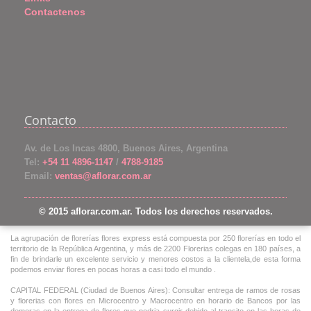
Contactenos
Contacto
Av. de Los Incas 4800, Buenos Aires, Argentina
Tel:
+54 11 4896-1147
/
4788-9185
Email:
ventas@aflorar.com.ar
© 2015 aflorar.com.ar. Todos los derechos reservados.
La agrupación de florerías flores express está compuesta por 250 florerías en todo el
territorio de la República Argentina, y más de 2200 Florerias colegas en 180 países, a
fin de brindarle un excelente servicio y menores costos a la clientela,de esta forma
podemos enviar flores en pocas horas a casi todo el mundo .
CAPITAL FEDERAL (Ciudad de Buenos Aires): Consultar entrega de ramos de rosas
y florerias con flores en Microcentro y Macrocentro en horario de Bancos por las