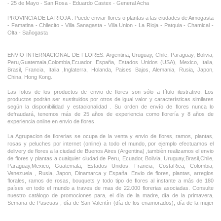
- 25 de Mayo - San Rosa - Eduardo Castex - General Acha
PROVINCIA DE LA RIOJA : Puede enviar flores o plantas a las ciudades de Aimogasta
- Famatina - Chilecito - Villa Sanagasta - Villa Union - La Rioja - Patquia - Chamical -
Olta - Sañogasta
ENVIO INTERNACIONAL DE FLORES: Argentina, Uruguay, Chile, Paraguay, Bolivia,
Peru,Guatemala,Colombia,Ecuador, España, Estados Unidos (USA), Mexico, Italia,
Brasil, Francia, Italia ,Inglaterra, Holanda, Paises Bajos, Alemania, Rusia, Japon,
China, Hong Kong.
Las fotos de los productos de envio de flores son sólo a título ilustrativo. Los
productos podrán ser sustituidos por otros de igual valor y características similares
según la disponibilidad y estacionalidad . Su orden de envío de flores nunca lo
defraudará, tenemos más de 25 años de experiencia como florería y 8 años de
experiencia online en envio de flores.
La Agrupacion de florerias se ocupa de la venta y envio de flores, ramos, plantas,
rosas y peluches por internet (online) a todo el mundo, por ejemplo efectuamos el
delivery de flores a la ciudad de Buenos Aires (Argentina) ,tambièn realizamos el envio
de flores y plantas a cualquier ciudad de Peru, Ecuador, Bolivia, Uruguay,Brasil,Chile,
Paraguay,Mexico, Guatemala, Estados Unidos, Francia, CostaRica, Colombia,
Venezuela , Rusia, Japon, Dinamarca y España. Envio de flores, plantas, arreglos
florales, ramos de rosas, bouquets y todo tipo de flores al instante a más de 180
países en todo el mundo a traves de mas de 22.000 florerias asociadas. Consulte
nuestro catálogo de promociones para, el día de la madre, día de la primavera,
Semana de Pascuas , día de San Valentín (día de los enamorados), día de la mujer
,Dia de la Tia, Dia del Padre, Dia de la Novia ,Dia del Matrimonio y nuestras ofertas
permanentes de ramos de flores, rosas ,arreglos florales y plantas combinados con