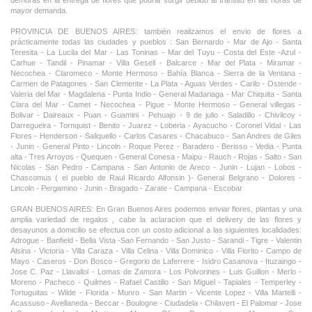
demoras en la entrega de flores que podria surgir debido al transito en las horas de
mayor demanda.
PROVINCIA DE BUENOS AIRES: también realizamos el envio de flores a
prácticamente todas las ciudades y pueblos : San Bernardo - Mar de Ajo - Santa
Teresita - La Lucila del Mar - Las Toninas - Mar del Tuyu - Costa del Este -Azul -
Carhue - Tandil - Pinamar - Villa Gesell - Balcarce - Mar del Plata - Miramar -
Necochea - Claromeco - Monte Hermoso - Bahía Blanca - Sierra de la Ventana -
Carmen de Patagones - San Clemente - La Plata - Aguas Verdes - Carilo - Ostende -
Valeria del Mar - Magdalena - Punta Indio - General Madariaga - Mar Chiquita - Santa
Clara del Mar - Camet - Necochea - Pigue - Monte Hermoso - General villegas -
Bolivar - Daireaux - Puan - Guamini - Pehuajo - 9 de julio - Saladillo - Chivilcoy -
Darregueira - Tornquist - Benito - Juarez - Loberia - Ayacucho - Coronel Vidal - Las
Flores - Henderson - Saliquello - Carlos Casares - Chacabuco - San Andres de Giles
- Junin - General Pinto - Lincoln - Roque Perez - Baradero - Berisso - Vedia - Punta
alta - Tres Arroyos - Quequen - General Conesa - Maipu - Rauch - Rojas - Salto - San
Nicolas - San Pedro - Campana - San Antonio de Areco - Junin - Lujan - Lobos -
Chascomus ( el pueblo de Raul Ricardo Alfonsin )- General Belgrano - Dolores -
Lincoln - Pergamino - Junin - Bragado - Zarate - Campana - Escobar
GRAN BUENOS AIRES: En Gran Buenos Aires podemos enviar flores, plantas y una
amplia variedad de regalos , cabe la aclaracion que el delivery de las flores y
desayunos a domicilio se efectua con un costo adicional a las siguientes localidades:
Adrogue - Banfield - Bella Vista -San Fernando - San Justo - Sarandi - Tigre - Valentin
Alsina - Victoria - Villa Caraza - Villa Celina - Villa Dominico - Villa Fiorito - Campo de
Mayo - Caseros - Don Bosco - Gregorio de Laferrere - Isidro Casanova - Ituzaingo -
Jose C. Paz - Llavallol - Lomas de Zamora - Los Polvorines - Luis Guillon - Merlo -
Moreno - Pacheco - Quilmes - Rafael Castillo - San Miguel - Tapiales - Temperley -
Tortuguitas - Wilde - Florida - Munro - San Martin - Vicente Lopez - Villa Martelli -
Acassuso - Avellaneda - Beccar - Boulogne - Ciudadela - Chilavert - El Palomar - Jose