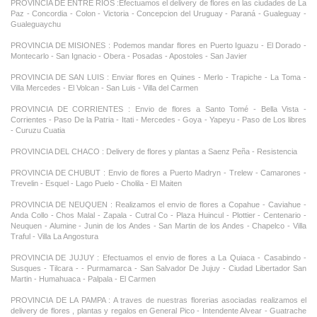
PROVINCIA DE ENTRE RIOS :Efectuamos el delivery de flores en las ciudades de La
Paz - Concordia - Colon - Victoria - Concepcion del Uruguay - Paraná - Gualeguay -
Gualeguaychu
PROVINCIA DE MISIONES : Podemos mandar flores en Puerto Iguazu - El Dorado -
Montecarlo - San Ignacio - Obera - Posadas - Apostoles - San Javier
PROVINCIA DE SAN LUIS : Enviar flores en Quines - Merlo - Trapiche - La Toma -
Villa Mercedes - El Volcan - San Luis - Villa del Carmen
PROVINCIA DE CORRIENTES : Envio de flores a Santo Tomé - Bella Vista -
Corrientes - Paso De la Patria - Itati - Mercedes - Goya - Yapeyu - Paso de Los libres
- Curuzu Cuatia
PROVINCIA DEL CHACO : Delivery de flores y plantas a Saenz Peña - Resistencia
PROVINCIA DE CHUBUT : Envio de flores a Puerto Madryn - Trelew - Camarones -
Trevelin - Esquel - Lago Puelo - Cholila - El Maiten
PROVINCIA DE NEUQUEN : Realizamos el envio de flores a Copahue - Caviahue -
Anda Collo - Chos Malal - Zapala - Cutral Co - Plaza Huincul - Plottier - Centenario -
Neuquen - Alumine - Junin de los Andes - San Martin de los Andes - Chapelco - Villa
Traful - Villa La Angostura
PROVINCIA DE JUJUY : Efectuamos el envio de flores a La Quiaca - Casabindo -
Susques - Tilcara - - Purmamarca - San Salvador De Jujuy - Ciudad Libertador San
Martin - Humahuaca - Palpala - El Carmen
PROVINCIA DE LA PAMPA : A traves de nuestras florerias asociadas realizamos el
delivery de flores , plantas y regalos en General Pico - Intendente Alvear - Guatrache