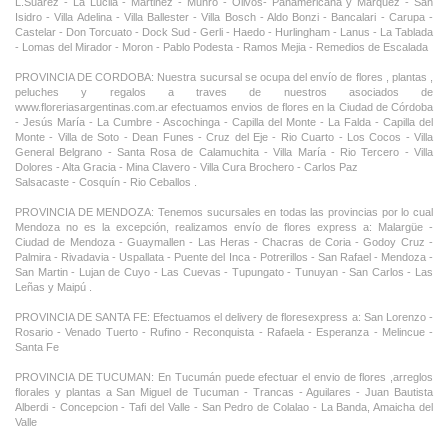
L.Suarez - La Lucila - Martinez - Munro - Olivos- Panamericana y Marquez - San
Isidro - Villa Adelina - Villa Ballester - Villa Bosch - Aldo Bonzi - Bancalari - Carupa -
Castelar - Don Torcuato - Dock Sud - Gerli - Haedo - Hurlingham - Lanus - La Tablada
- Lomas del Mirador - Moron - Pablo Podesta - Ramos Mejia - Remedios de Escalada
PROVINCIA DE CORDOBA: Nuestra sucursal se ocupa del envío de flores , plantas ,
peluches y regalos a traves de nuestros asociados de
www.floreriasargentinas.com.ar efectuamos envios de flores en la Ciudad de Córdoba
- Jesús María - La Cumbre - Ascochinga - Capilla del Monte - La Falda - Capilla del
Monte - Villa de Soto - Dean Funes - Cruz del Eje - Rio Cuarto - Los Cocos - Villa
General Belgrano - Santa Rosa de Calamuchita - Villa María - Rio Tercero - Villa
Dolores - Alta Gracia - Mina Clavero - Villa Cura Brochero - Carlos Paz
Salsacaste - Cosquín - Rio Ceballos .
PROVINCIA DE MENDOZA: Tenemos sucursales en todas las provincias por lo cual
Mendoza no es la excepción, realizamos envío de flores express a: Malargüe -
Ciudad de Mendoza - Guaymallen - Las Heras - Chacras de Coria - Godoy Cruz -
Palmira - Rivadavia - Uspallata - Puente del Inca - Potrerillos - San Rafael - Mendoza -
San Martin - Lujan de Cuyo - Las Cuevas - Tupungato - Tunuyan - San Carlos - Las
Leñas y Maipú .
PROVINCIA DE SANTA FE: Efectuamos el delivery de floresexpress a: San Lorenzo -
Rosario - Venado Tuerto - Rufino - Reconquista - Rafaela - Esperanza - Melincue -
Santa Fe
PROVINCIA DE TUCUMAN: En Tucumán puede efectuar el envio de flores ,arreglos
florales y plantas a San Miguel de Tucuman - Trancas - Aguilares - Juan Bautista
Alberdi - Concepcion - Tafi del Valle - San Pedro de Colalao - La Banda, Amaicha del
Valle