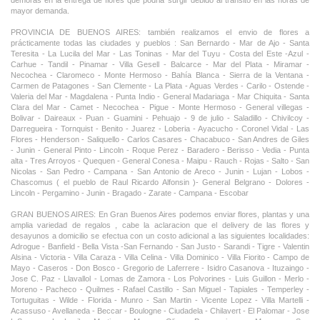
demoras en la entrega de flores que podria surgir debido al transito en las horas de
mayor demanda.
PROVINCIA DE BUENOS AIRES: también realizamos el envio de flores a
prácticamente todas las ciudades y pueblos : San Bernardo - Mar de Ajo - Santa
Teresita - La Lucila del Mar - Las Toninas - Mar del Tuyu - Costa del Este -Azul -
Carhue - Tandil - Pinamar - Villa Gesell - Balcarce - Mar del Plata - Miramar -
Necochea - Claromeco - Monte Hermoso - Bahía Blanca - Sierra de la Ventana -
Carmen de Patagones - San Clemente - La Plata - Aguas Verdes - Carilo - Ostende -
Valeria del Mar - Magdalena - Punta Indio - General Madariaga - Mar Chiquita - Santa
Clara del Mar - Camet - Necochea - Pigue - Monte Hermoso - General villegas -
Bolivar - Daireaux - Puan - Guamini - Pehuajo - 9 de julio - Saladillo - Chivilcoy -
Darregueira - Tornquist - Benito - Juarez - Loberia - Ayacucho - Coronel Vidal - Las
Flores - Henderson - Saliquello - Carlos Casares - Chacabuco - San Andres de Giles
- Junin - General Pinto - Lincoln - Roque Perez - Baradero - Berisso - Vedia - Punta
alta - Tres Arroyos - Quequen - General Conesa - Maipu - Rauch - Rojas - Salto - San
Nicolas - San Pedro - Campana - San Antonio de Areco - Junin - Lujan - Lobos -
Chascomus ( el pueblo de Raul Ricardo Alfonsin )- General Belgrano - Dolores -
Lincoln - Pergamino - Junin - Bragado - Zarate - Campana - Escobar
GRAN BUENOS AIRES: En Gran Buenos Aires podemos enviar flores, plantas y una
amplia variedad de regalos , cabe la aclaracion que el delivery de las flores y
desayunos a domicilio se efectua con un costo adicional a las siguientes localidades:
Adrogue - Banfield - Bella Vista -San Fernando - San Justo - Sarandi - Tigre - Valentin
Alsina - Victoria - Villa Caraza - Villa Celina - Villa Dominico - Villa Fiorito - Campo de
Mayo - Caseros - Don Bosco - Gregorio de Laferrere - Isidro Casanova - Ituzaingo -
Jose C. Paz - Llavallol - Lomas de Zamora - Los Polvorines - Luis Guillon - Merlo -
Moreno - Pacheco - Quilmes - Rafael Castillo - San Miguel - Tapiales - Temperley -
Tortuguitas - Wilde - Florida - Munro - San Martin - Vicente Lopez - Villa Martelli -
Acassuso - Avellaneda - Beccar - Boulogne - Ciudadela - Chilavert - El Palomar - Jose