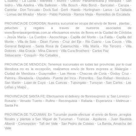
L.Suarez - La Lucila - Martinez - Munro - Olivos- Panamericana y Marquez - San
Isidro - Villa Adelina - Villa Ballester - Villa Bosch - Aldo Bonzi - Bancalari - Carupa -
Castelar - Don Torcuato - Dock Sud - Gerli - Haedo - Hurlingham - Lanus - La Tablada
- Lomas del Mirador - Moron - Pablo Podesta - Ramos Mejia - Remedios de Escalada
PROVINCIA DE CORDOBA: Nuestra sucursal se ocupa del envío de flores , plantas ,
peluches y regalos a traves de nuestros asociados de
www.floreriasargentinas.com.ar efectuamos envios de flores en la Ciudad de Córdoba
- Jesús María - La Cumbre - Ascochinga - Capilla del Monte - La Falda - Capilla del
Monte - Villa de Soto - Dean Funes - Cruz del Eje - Rio Cuarto - Los Cocos - Villa
General Belgrano - Santa Rosa de Calamuchita - Villa María - Rio Tercero - Villa
Dolores - Alta Gracia - Mina Clavero - Villa Cura Brochero - Carlos Paz
Salsacaste - Cosquín - Rio Ceballos .
PROVINCIA DE MENDOZA: Tenemos sucursales en todas las provincias por lo cual
Mendoza no es la excepción, realizamos envío de flores express a: Malargüe -
Ciudad de Mendoza - Guaymallen - Las Heras - Chacras de Coria - Godoy Cruz -
Palmira - Rivadavia - Uspallata - Puente del Inca - Potrerillos - San Rafael - Mendoza -
San Martin - Lujan de Cuyo - Las Cuevas - Tupungato - Tunuyan - San Carlos - Las
Leñas y Maipú .
PROVINCIA DE SANTA FE: Efectuamos el delivery de floresexpress a: San Lorenzo -
Rosario - Venado Tuerto - Rufino - Reconquista - Rafaela - Esperanza - Melincue -
Santa Fe
PROVINCIA DE TUCUMAN: En Tucumán puede efectuar el envio de flores ,arreglos
florales y plantas a San Miguel de Tucuman - Trancas - Aguilares - Juan Bautista
Alberdi - Concepcion - Tafi del Valle - San Pedro de Colalao - La Banda, Amaicha del
Valle