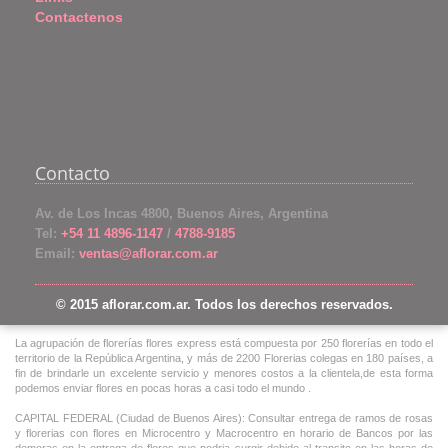
Contactenos
Contacto
Av. de Los Incas 4800, Buenos Aires, Argentina
Tel:
+54 11 4896-1147
/
4788-9185
Email:
ventas@aflorar.com.ar
© 2015 aflorar.com.ar. Todos los derechos reservados.
La agrupación de florerías flores express está compuesta por 250 florerías en todo el
territorio de la República Argentina, y más de 2200 Florerias colegas en 180 países, a
fin de brindarle un excelente servicio y menores costos a la clientela,de esta forma
podemos enviar flores en pocas horas a casi todo el mundo .
CAPITAL FEDERAL (Ciudad de Buenos Aires): Consultar entrega de ramos de rosas
y florerias con flores en Microcentro y Macrocentro en horario de Bancos por las