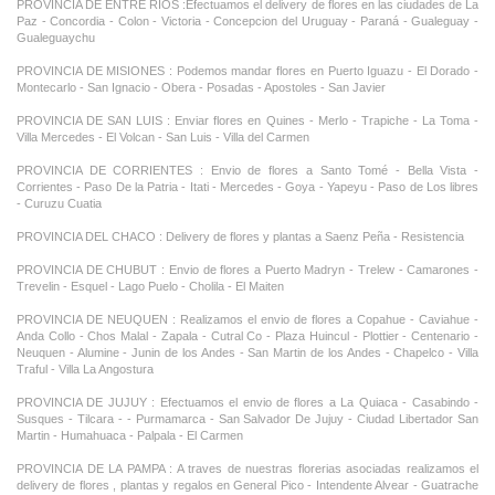
PROVINCIA DE ENTRE RIOS :Efectuamos el delivery de flores en las ciudades de La
Paz - Concordia - Colon - Victoria - Concepcion del Uruguay - Paraná - Gualeguay -
Gualeguaychu
PROVINCIA DE MISIONES : Podemos mandar flores en Puerto Iguazu - El Dorado -
Montecarlo - San Ignacio - Obera - Posadas - Apostoles - San Javier
PROVINCIA DE SAN LUIS : Enviar flores en Quines - Merlo - Trapiche - La Toma -
Villa Mercedes - El Volcan - San Luis - Villa del Carmen
PROVINCIA DE CORRIENTES : Envio de flores a Santo Tomé - Bella Vista -
Corrientes - Paso De la Patria - Itati - Mercedes - Goya - Yapeyu - Paso de Los libres
- Curuzu Cuatia
PROVINCIA DEL CHACO : Delivery de flores y plantas a Saenz Peña - Resistencia
PROVINCIA DE CHUBUT : Envio de flores a Puerto Madryn - Trelew - Camarones -
Trevelin - Esquel - Lago Puelo - Cholila - El Maiten
PROVINCIA DE NEUQUEN : Realizamos el envio de flores a Copahue - Caviahue -
Anda Collo - Chos Malal - Zapala - Cutral Co - Plaza Huincul - Plottier - Centenario -
Neuquen - Alumine - Junin de los Andes - San Martin de los Andes - Chapelco - Villa
Traful - Villa La Angostura
PROVINCIA DE JUJUY : Efectuamos el envio de flores a La Quiaca - Casabindo -
Susques - Tilcara - - Purmamarca - San Salvador De Jujuy - Ciudad Libertador San
Martin - Humahuaca - Palpala - El Carmen
PROVINCIA DE LA PAMPA : A traves de nuestras florerias asociadas realizamos el
delivery de flores , plantas y regalos en General Pico - Intendente Alvear - Guatrache