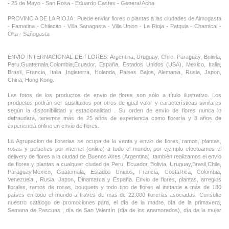
- 25 de Mayo - San Rosa - Eduardo Castex - General Acha
PROVINCIA DE LA RIOJA : Puede enviar flores o plantas a las ciudades de Aimogasta
- Famatina - Chilecito - Villa Sanagasta - Villa Union - La Rioja - Patquia - Chamical -
Olta - Sañogasta
ENVIO INTERNACIONAL DE FLORES: Argentina, Uruguay, Chile, Paraguay, Bolivia,
Peru,Guatemala,Colombia,Ecuador, España, Estados Unidos (USA), Mexico, Italia,
Brasil, Francia, Italia ,Inglaterra, Holanda, Paises Bajos, Alemania, Rusia, Japon,
China, Hong Kong.
Las fotos de los productos de envio de flores son sólo a título ilustrativo. Los
productos podrán ser sustituidos por otros de igual valor y características similares
según la disponibilidad y estacionalidad . Su orden de envío de flores nunca lo
defraudará, tenemos más de 25 años de experiencia como florería y 8 años de
experiencia online en envio de flores.
La Agrupacion de florerias se ocupa de la venta y envio de flores, ramos, plantas,
rosas y peluches por internet (online) a todo el mundo, por ejemplo efectuamos el
delivery de flores a la ciudad de Buenos Aires (Argentina) ,tambièn realizamos el envio
de flores y plantas a cualquier ciudad de Peru, Ecuador, Bolivia, Uruguay,Brasil,Chile,
Paraguay,Mexico, Guatemala, Estados Unidos, Francia, CostaRica, Colombia,
Venezuela , Rusia, Japon, Dinamarca y España. Envio de flores, plantas, arreglos
florales, ramos de rosas, bouquets y todo tipo de flores al instante a más de 180
países en todo el mundo a traves de mas de 22.000 florerias asociadas. Consulte
nuestro catálogo de promociones para, el día de la madre, día de la primavera,
Semana de Pascuas , día de San Valentín (día de los enamorados), día de la mujer
,Dia de la Tia, Dia del Padre, Dia de la Novia ,Dia del Matrimonio y nuestras ofertas
permanentes de ramos de flores, rosas ,arreglos florales y plantas combinados con