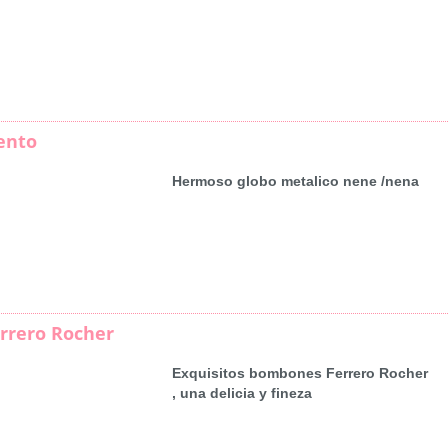
ento
Hermoso globo metalico nene /nena
rrero Rocher
Exquisitos bombones Ferrero Rocher
, una delicia y fineza